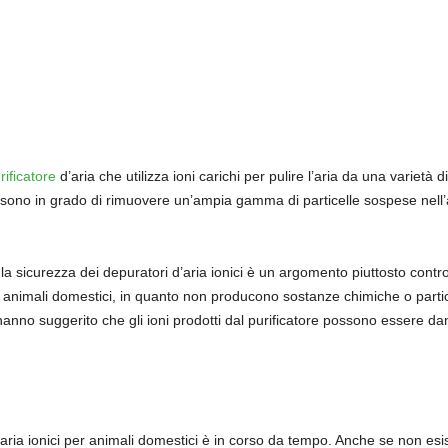
rificatore
d’aria che utilizza ioni carichi per pulire l’aria da una varietà d
nto sono in grado di rimuovere un’ampia gamma di particelle sospese nell’a
 la sicurezza dei depuratori d’aria ionici è un argomento piuttosto contr
gli animali domestici, in quanto non producono sostanze chimiche o part
hanno suggerito che gli ioni prodotti dal purificatore possono essere danno
 d’aria ionici per animali domestici è in corso da tempo. Anche se non esi