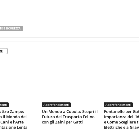
TE E SICUREZZA
RE
menti
Approfondimenti
Approfondimenti
attro Zampe:
Un Mondo a Cupola: Scopri il
Fontanelle per Gat
o il Mondo dei
Futuro del Trasporto Felino
Importanza dell’I
Cani e l’Arte
con gli Zaini per Gatti
e Come Scegliere t
ntazione Lenta
Elettriche e a Grav