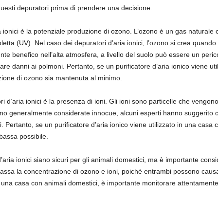
 questi depuratori prima di prendere una decisione.
ia ionici è la potenziale produzione di ozono. L’ozono è un gas naturale
etta (UV). Nel caso dei depuratori d’aria ionici, l’ozono si crea quando l
 benefico nell’alta atmosfera, a livello del suolo può essere un pericolo
are danni ai polmoni. Pertanto, se un purificatore d’aria ionico viene ut
zione di ozono sia mantenuta al minimo.
 d’aria ionici è la presenza di ioni. Gli ioni sono particelle che vengono
ano generalmente considerate innocue, alcuni esperti hanno suggerito 
mali. Pertanto, se un purificatore d’aria ionico viene utilizzato in una cas
bassa possibile.
d’aria ionici siano sicuri per gli animali domestici, ma è importante consid
assa la concentrazione di ozono e ioni, poiché entrambi possono causar
 in una casa con animali domestici, è importante monitorare attentamente 