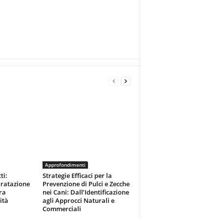
Approfondimenti
ti:
Strategie Efficaci per la
dratazione
Prevenzione di Pulci e Zecche
ra
nei Cani: Dall’Identificazione
ità
agli Approcci Naturali e
Commerciali