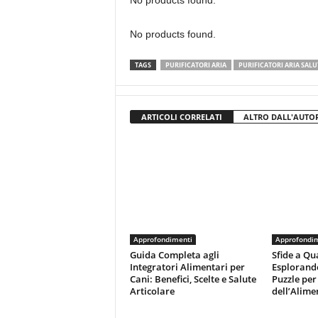
No products found.
No products found.
TAGS
PURIFICATORI ARIA
PURIFICATORI ARIA SALU
ARTICOLI CORRELATI
ALTRO DALL'AUTO
Approfondimenti
Approfondi
Guida Completa agli
Sfide a Qu
Integratori Alimentari per
Esplorand
Cani: Benefici, Scelte e Salute
Puzzle per 
Articolare
dell’Alime