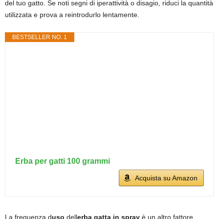
del tuo gatto. Se noti segni di iperattività o disagio, riduci la quantità
utilizzata e prova a reintrodurlo lentamente.
BESTSELLER NO. 1
Erba per gatti 100 grammi
Acquista su Amazon
La frequenza d
uso
dell
erba gatta in spray
è un altro fattore