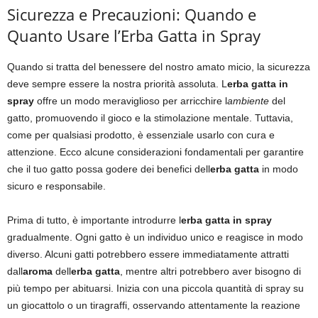
Sicurezza e Precauzioni: Quando e
Quanto Usare l’Erba Gatta in Spray
Quando si tratta del benessere del nostro amato micio, la sicurezza
deve sempre essere la nostra priorità assoluta. L
erba gatta in
spray
offre un modo meraviglioso per arricchire l
ambiente
del
gatto, promuovendo il gioco e la stimolazione mentale. Tuttavia,
come per qualsiasi prodotto, è essenziale usarlo con cura e
attenzione. Ecco alcune considerazioni fondamentali per garantire
che il tuo gatto possa godere dei benefici dell
erba gatta
in modo
sicuro e responsabile.
Prima di tutto, è importante introdurre l
erba gatta in spray
gradualmente. Ogni gatto è un individuo unico e reagisce in modo
diverso. Alcuni gatti potrebbero essere immediatamente attratti
dall
aroma
dell
erba gatta
, mentre altri potrebbero aver bisogno di
più tempo per abituarsi. Inizia con una piccola quantità di spray su
un giocattolo o un tiragraffi, osservando attentamente la reazione