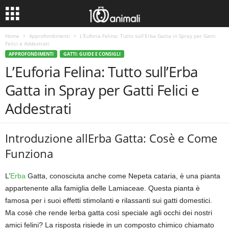
Home
Approfondimenti
L’Euforia Felina: Tutto sull’Erba Gatta in Spray per Gatti
Felici e Addestrati
APPROFONDIMENTI
GATTI: GUIDE E CONSIGLI
L’Euforia Felina: Tutto sull’Erba
Gatta in Spray per Gatti Felici e
Addestrati
Introduzione allErba Gatta: Cosè e Come
Funziona
L’
Erba
Gatta, conosciuta anche come Nepeta cataria, è una pianta
appartenente alla famiglia delle Lamiaceae. Questa pianta è
famosa per i suoi effetti stimolanti e rilassanti sui gatti domestici.
Ma cosè che rende lerba gatta così speciale agli occhi dei nostri
amici felini? La risposta risiede in un composto chimico chiamato