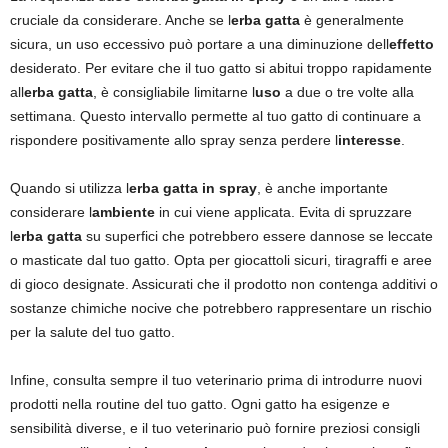
cruciale da considerare. Anche se l
erba gatta
è generalmente
sicura, un uso eccessivo può portare a una diminuzione dell
effetto
desiderato. Per evitare che il tuo gatto si abitui troppo rapidamente
all
erba gatta
, è consigliabile limitarne l
uso
a due o tre volte alla
settimana. Questo intervallo permette al tuo gatto di continuare a
rispondere positivamente allo spray senza perdere l
interesse
.
Quando si utilizza l
erba gatta in spray
, è anche importante
considerare l
ambiente
in cui viene applicata. Evita di spruzzare
l
erba gatta
su superfici che potrebbero essere dannose se leccate
o masticate dal tuo gatto. Opta per giocattoli sicuri, tiragraffi e aree
di gioco designate. Assicurati che il prodotto non contenga additivi o
sostanze chimiche nocive che potrebbero rappresentare un rischio
per la salute del tuo gatto.
Infine, consulta sempre il tuo veterinario prima di introdurre nuovi
prodotti nella routine del tuo gatto. Ogni gatto ha esigenze e
sensibilità diverse, e il tuo veterinario può fornire preziosi consigli