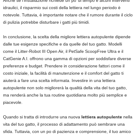
Anche se l’installazione richiede un po’ di tempo e alcuni interventi
idraulici, il risparmio sui costi della lettiera nel lungo periodo è
notevole. Tuttavia, è importante notare che il rumore durante il ciclo
di pulizia potrebbe disturbare i gatti più timidi.
In conclusione, la scelta della migliore lettiera autopulente dipende
dalle tue esigenze specifiche e da quelle del tuo gatto. Modelli
come il Litter-Robot III Open Air, il PetSafe ScoopFree Ultra e il
CatGenie A.I. offrono una gamma di opzioni per soddisfare diverse
preferenze e budget. Prendere in considerazione fattori come il
costo iniziale, la facilità di manutenzione e il comfort del gatto ti
aiuterà a fare una scelta informata. Investire in una lettiera
autopulente non solo migliorerà la qualità della vita del tuo gatto,
ma renderà anche la tua routine quotidiana molto più semplice e
piacevole.
Quando si tratta di introdurre una nuova
lettiera autopulente
nella
vita del tuo gatto, il processo di adattamento può sembrare una
sfida. Tuttavia, con un po di pazienza e comprensione, il tuo amico