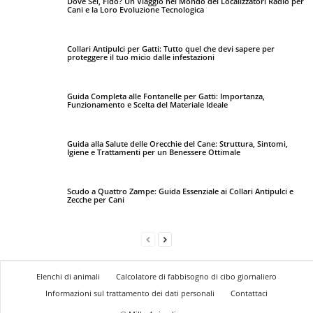
Dove Sei, Fido? Un Viaggio nel Mondo dei Localizzatori Radio per
Cani e la Loro Evoluzione Tecnologica
Collari Antipulci per Gatti: Tutto quel che devi sapere per
proteggere il tuo micio dalle infestazioni
Guida Completa alle Fontanelle per Gatti: Importanza,
Funzionamento e Scelta del Materiale Ideale
Guida alla Salute delle Orecchie del Cane: Struttura, Sintomi,
Igiene e Trattamenti per un Benessere Ottimale
Scudo a Quattro Zampe: Guida Essenziale ai Collari Antipulci e
Zecche per Cani
Elenchi di animali
Calcolatore di fabbisogno di cibo giornaliero
Informazioni sul trattamento dei dati personali
Contattaci