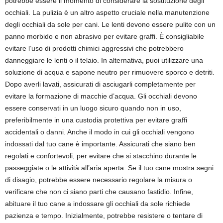
potrebbe essere il momento di considerare la sostituzione degli
occhiali. La pulizia è un altro aspetto cruciale nella manutenzione
degli occhiali da sole per cani. Le lenti devono essere pulite con un
panno morbido e non abrasivo per evitare graffi. È consigliabile
evitare l’uso di prodotti chimici aggressivi che potrebbero
danneggiare le lenti o il telaio. In alternativa, puoi utilizzare una
soluzione di acqua e sapone neutro per rimuovere sporco e detriti.
Dopo averli lavati, assicurati di asciugarli completamente per
evitare la formazione di macchie d’acqua. Gli occhiali devono
essere conservati in un luogo sicuro quando non in uso,
preferibilmente in una custodia protettiva per evitare graffi
accidentali o danni. Anche il modo in cui gli occhiali vengono
indossati dal tuo cane è importante. Assicurati che siano ben
regolati e confortevoli, per evitare che si stacchino durante le
passeggiate o le attività all’aria aperta. Se il tuo cane mostra segni
di disagio, potrebbe essere necessario regolare la misura o
verificare che non ci siano parti che causano fastidio. Infine,
abituare il tuo cane a indossare gli occhiali da sole richiede
pazienza e tempo. Inizialmente, potrebbe resistere o tentare di