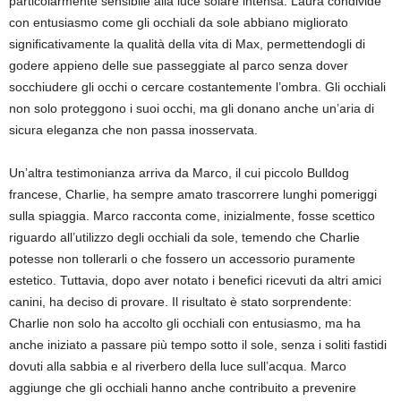
particolarmente sensibile alla luce solare intensa. Laura condivide
con entusiasmo come gli occhiali da sole abbiano migliorato
significativamente la qualità della vita di Max, permettendogli di
godere appieno delle sue passeggiate al parco senza dover
socchiudere gli occhi o cercare costantemente l’ombra. Gli occhiali
non solo proteggono i suoi occhi, ma gli donano anche un’aria di
sicura eleganza che non passa inosservata.
Un’altra testimonianza arriva da Marco, il cui piccolo Bulldog
francese, Charlie, ha sempre amato trascorrere lunghi pomeriggi
sulla spiaggia. Marco racconta come, inizialmente, fosse scettico
riguardo all’utilizzo degli occhiali da sole, temendo che Charlie
potesse non tollerarli o che fossero un accessorio puramente
estetico. Tuttavia, dopo aver notato i benefici ricevuti da altri amici
canini, ha deciso di provare. Il risultato è stato sorprendente:
Charlie non solo ha accolto gli occhiali con entusiasmo, ma ha
anche iniziato a passare più tempo sotto il sole, senza i soliti fastidi
dovuti alla sabbia e al riverbero della luce sull’acqua. Marco
aggiunge che gli occhiali hanno anche contribuito a prevenire