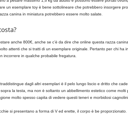
rivano a pesare massimo 1,5 kg da adulto e possono essere portati ovu
tare un esemplare toy è bene sottolineare che potrebbero insorgere prob
zza canina in miniatura potrebbero essere molto salate.
costa?
ostare anche 800€, anche se c’è da dire che online questa razza canina
o attenti che si tratti di un esemplare originale. Pertanto per chi ha i
n incorrere in qualche probabile fregatura.
traddistingue dagli altri esemplari è il pelo lungo liscio e dritto che cad
 sopra la testa, ma non è soltanto un abbellimento estetico come mol
agione molto spesso capita di vedere questi teneri e morbidosi cagnolini c
orecchie si presentano a forma di V ed erette, il corpo è be proporzionat