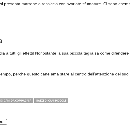
o si presenta marrone o rossiccio con svariate sfumature. Ci sono esemp
a
a tutti gli effetti! Nonostante la sua piccola taglia sa come difendere il
tempo, perché questo cane ama stare al centro dell’attenzione del suo
 DI CANI DA COMPAGNIA
RAZZE DI CANI PICCOLE
RE