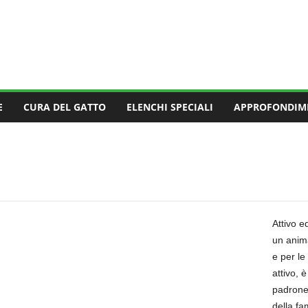
E
CURA DEL GATTO
ELENCHI SPECIALI
APPROFONDIM
Attivo e
un anima
e per le
attivo, 
padrone
della fa