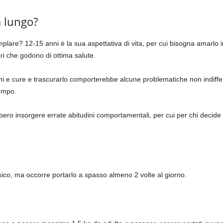
a lungo?
emplare? 12-15 anni è la sua aspettativa di vita, per cui bisogna amarlo
i che godono di ottima salute.
oni e cure e trascurarlo comporterebbe alcune problematiche non indiffe
tempo.
bbero insorgere errate abitudini comportamentali, per cui per chi decid
sico, ma occorre portarlo a spasso almeno 2 volte al giorno.