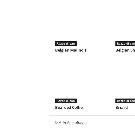
Razze di cani
Razze di can
Belgian Malinois
Belgian S
Razze di cani
Razze di can
Bearded Collie
Briard
© Mille-Animali.com