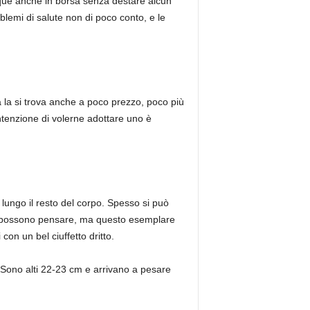
nque anche in borsa senza destare alcun
lemi di salute non di poco conto, e le
 la si trova anche a poco prezzo, poco più
ntenzione di volerne adottare uno è
e lungo il resto del corpo. Spesso si può
ti possono pensare, ma questo esemplare
on un bel ciuffetto dritto.
o. Sono alti 22-23 cm e arrivano a pesare