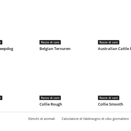
i
Razze di cani
Razze di cani
heepdog
Belgian Tervuren
Australian Cattle
i
Razze di cani
Razze di cani
Collie Rough
Collie Smooth
Elenchi di animali
Calcolatore di fabbisogno di cibo giornaliero