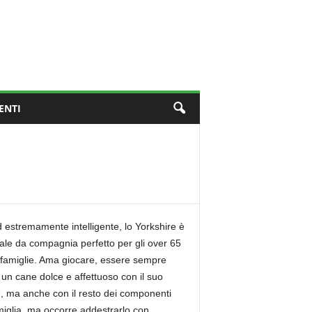
ENTI
d estremamente intelligente, lo Yorkshire è
le da compagnia perfetto per gli over 65
 famiglie. Ama giocare, essere sempre
è un cane dolce e affettuoso con il suo
, ma anche con il resto dei componenti
miglia, ma occorre addestrarlo con