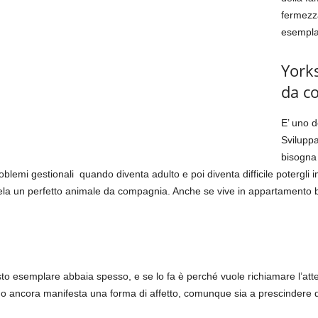
fermezza
esemplar
Yorks
da c
E’ uno d
Svilupp
bisogna 
roblemi gestionali quando diventa adulto e poi diventa difficile potergl
rivela un perfetto animale da compagnia. Anche se vive in appartamento b
to esemplare abbaia spesso, e se lo fa è perché vuole richiamare l’at
 ancora manifesta una forma di affetto, comunque sia a prescindere del