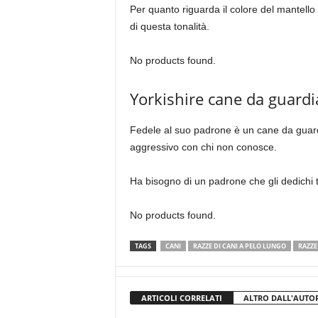
Per quanto riguarda il colore del mantell
di questa tonalità.
No products found.
Yorkishire cane da guardi
Fedele al suo padrone è un cane da guardia 
aggressivo con chi non conosce.
Ha bisogno di un padrone che gli dedichi 
No products found.
TAGS
CANI
RAZZE DI CANI A PELO LUNGO
RAZZE
ARTICOLI CORRELATI
ALTRO DALL'AUTO