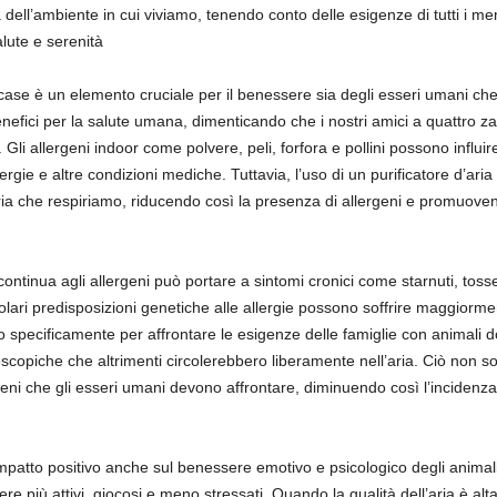
dell’ambiente in cui viviamo, tenendo conto delle esigenze di tutti i me
lute e serenità
re case è un elemento cruciale per il benessere sia degli esseri umani ch
 benefici per la salute umana, dimenticando che i nostri amici a quattro
 Gli allergeni indoor come polvere, peli, forfora e pollini possono influi
ergie e altre condizioni mediche. Tuttavia, l’uso di un purificatore d’ari
l’aria che respiriamo, riducendo così la presenza di allergeni e promuove
continua agli allergeni può portare a sintomi cronici come starnuti, tosse
olari predisposizioni genetiche alle allergie possono soffrire maggiorment
o specificamente per affrontare le esigenze delle famiglie con animali dom
oscopiche che altrimenti circolerebbero liberamente nell’aria. Ciò non sol
geni che gli esseri umani devono affrontare, diminuendo così l’incidenza
 impatto positivo anche sul benessere emotivo e psicologico degli animali
re più attivi, giocosi e meno stressati. Quando la qualità dell’aria è al