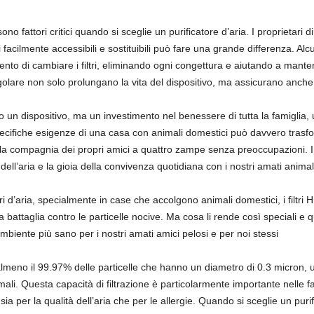
sono fattori critici quando si sceglie un purificatore d’aria. I proprietar
 facilmente accessibili e sostituibili può fare una grande differenza. Alcun
to di cambiare i filtri, eliminando ogni congettura e aiutando a mantene
egolare non solo prolungano la vita del dispositivo, ma assicurano anche c
lo un dispositivo, ma un investimento nel benessere di tutta la famiglia
 specifiche esigenze di una casa con animali domestici può davvero tras
la compagnia dei propri amici a quattro zampe senza preoccupazioni. I
ll’aria e la gioia della convivenza quotidiana con i nostri amati animal
i d’aria, specialmente in case che accolgono animali domestici, i filtri H
attaglia contro le particelle nocive. Ma cosa li rende così speciali e qua
iente più sano per i nostri amati amici pelosi e per noi stessi
e almeno il 99.97% delle particelle che hanno un diametro di 0.3 micron,
ali. Questa capacità di filtrazione è particolarmente importante nelle fa
a per la qualità dell’aria che per le allergie. Quando si sceglie un puri