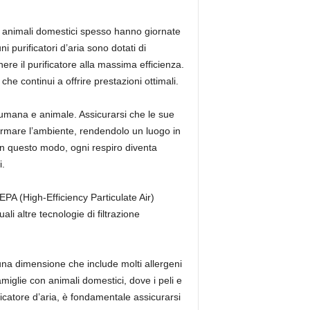
i di animali domestici spesso hanno giornate
i purificatori d’aria sono dotati di
re il purificatore alla massima efficienza.
he continui a offrire prestazioni ottimali.
, umana e animale. Assicurarsi che le sue
formare l’ambiente, rendendolo un luogo in
n questo modo, ogni respiro diventa
i.
EPA (High-Efficiency Particulate Air)
li altre tecnologie di filtrazione
 una dimensione che include molti allergeni
miglie con animali domestici, dove i peli e
ficatore d’aria, è fondamentale assicurarsi