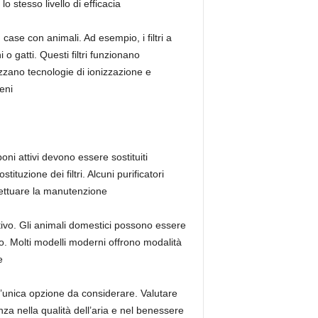
lo stesso livello di efficacia
case con animali. Ad esempio, i filtri a
 o gatti. Questi filtri funzionano
lizzano tecnologie di ionizzazione e
eni
boni attivi devono essere sostituiti
uzione dei filtri. Alcuni purificatori
ffettuare la manutenzione
sitivo. Gli animali domestici possono essere
eno. Molti modelli moderni offrono modalità
e
l’unica opzione da considerare. Valutare
nza nella qualità dell’aria e nel benessere