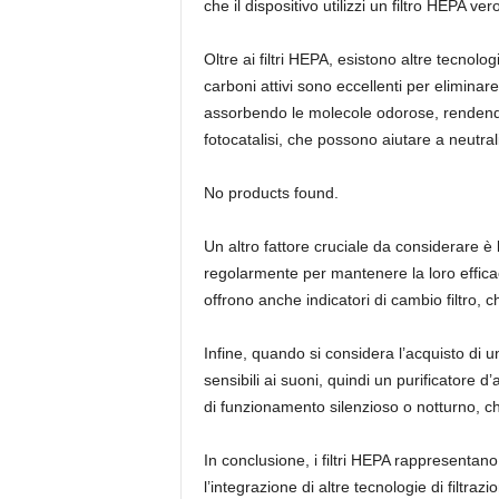
che il dispositivo utilizzi un filtro HEPA ver
Oltre ai filtri HEPA, esistono altre tecnol
carboni attivi sono eccellenti per eliminare
assorbendo le molecole odorose, rendendo l’
fotocatalisi, che possono aiutare a neutral
No products found.
Un altro fattore cruciale da considerare è l
regolarmente per mantenere la loro efficaci
offrono anche indicatori di cambio filtro, 
Infine, quando si considera l’acquisto di un
sensibili ai suoni, quindi un purificatore 
di funzionamento silenzioso o notturno, ch
In conclusione, i filtri HEPA rappresentan
l’integrazione di altre tecnologie di filtr