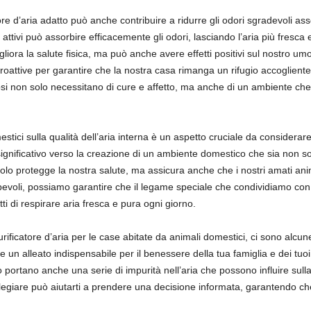
tore d’aria adatto può anche contribuire a ridurre gli odori sgradevoli ass
i attivi può assorbire efficacemente gli odori, lasciando l’aria più fres
gliora la salute fisica, ma può anche avere effetti positivi sul nostro um
attive per garantire che la nostra casa rimanga un rifugio accogliente e
osi non solo necessitano di cure e affetto, ma anche di un ambiente che 
stici sulla qualità dell’aria interna è un aspetto cruciale da considerare
significativo verso la creazione di un ambiente domestico che sia non s
 solo protegge la nostra salute, ma assicura anche che i nostri amati 
pevoli, possiamo garantire che il legame speciale che condividiamo con i
i di respirare aria fresca e pura ogni giorno.
purificatore d’aria per le case abitate da animali domestici, ci sono alcu
 un alleato indispensabile per il benessere della tua famiglia e dei tuoi
 portano anche una serie di impurità nell’aria che possono influire sulla 
ilegiare può aiutarti a prendere una decisione informata, garantendo che 