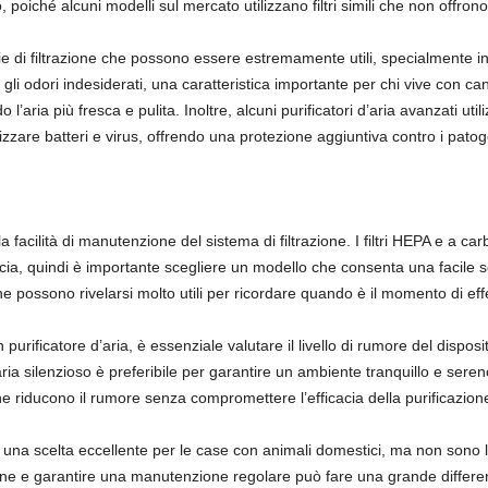
o, poiché alcuni modelli sul mercato utilizzano filtri simili che non offrono 
ogie di filtrazione che possono essere estremamente utili, specialmente in 
 gli odori indesiderati, una caratteristica importante per chi vive con cani
aria più fresca e pulita. Inoltre, alcuni purificatori d’aria avanzati uti
izzare batteri e virus, offrendo una protezione aggiuntiva contro i patog
a facilità di manutenzione del sistema di filtrazione. I filtri HEPA e a car
a, quindi è importante scegliere un modello che consenta una facile sostit
che possono rivelarsi molto utili per ricordare quando è il momento di e
 purificatore d’aria, è essenziale valutare il livello di rumore del dispo
d’aria silenzioso è preferibile per garantire un ambiente tranquillo e ser
e riducono il rumore senza compromettere l’efficacia della purificazion
o una scelta eccellente per le case con animali domestici, ma non sono 
azione e garantire una manutenzione regolare può fare una grande differe