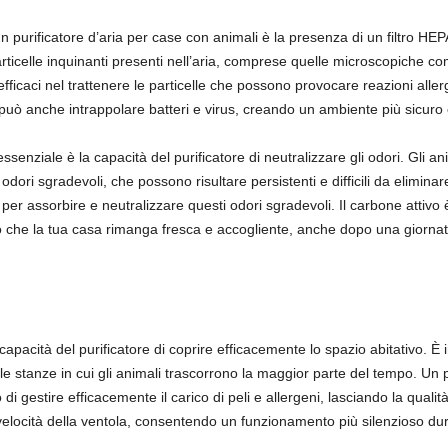
 purificatore d’aria per case con animali è la presenza di un filtro HEPA d
rticelle inquinanti presenti nell’aria, comprese quelle microscopiche come
efficaci nel trattenere le particelle che possono provocare reazioni allerg
 può anche intrappolare batteri e virus, creando un ambiente più sicuro e 
 essenziale è la capacità del purificatore di neutralizzare gli odori. Gli a
dori sgradevoli, che possono risultare persistenti e difficili da eliminar
le per assorbire e neutralizzare questi odori sgradevoli. Il carbone attivo 
 che la tua casa rimanga fresca e accogliente, anche dopo una giornata 
 capacità del purificatore di coprire efficacemente lo spazio abitativo. È
le stanze in cui gli animali trascorrono la maggior parte del tempo. Un 
di gestire efficacemente il carico di peli e allergeni, lasciando la quali
a velocità della ventola, consentendo un funzionamento più silenzioso d