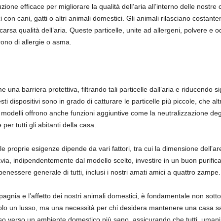
uzione efficace per migliorare la qualità dell’aria all’interno delle nostr
on cani, gatti o altri animali domestici. Gli animali rilasciano costantem
carsa qualità dell’aria. Queste particelle, unite ad allergeni, polvere 
ono di allergie o asma.
e una barriera protettiva, filtrando tali particelle dall’aria e riducendo s
sti dispositivi sono in grado di catturare le particelle più piccole, che a
i modelli offrono anche funzioni aggiuntive come la neutralizzazione degl
er tutti gli abitanti della casa.
lle proprie esigenze dipende da vari fattori, tra cui la dimensione dell’are
tavia, indipendentemente dal modello scelto, investire in un buon purific
 benessere generale di tutti, inclusi i nostri amati amici a quattro zampe.
gnia e l’affetto dei nostri animali domestici, è fondamentale non sottov
 solo un lusso, ma una necessità per chi desidera mantenere una casa salu
asso verso un ambiente domestico più sano, assicurando che tutti, umani 