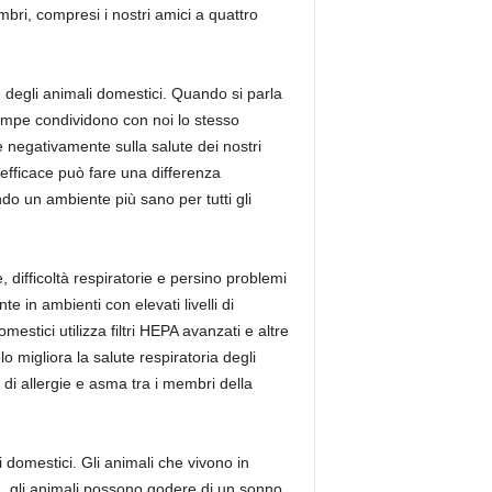
mbri, compresi i nostri amici a quattro
e degli animali domestici. Quando si parla
 zampe condividono con noi lo stesso
re negativamente sulla salute dei nostri
a efficace può fare una differenza
ndo un ambiente più sano per tutti gli
, difficoltà respiratorie e persino problemi
e in ambienti con elevati livelli di
estici utilizza filtri HEPA avanzati e altre
o migliora la salute respiratoria degli
 di allergie e asma tra i membri della
 domestici. Gli animali che vivono in
ta, gli animali possono godere di un sonno