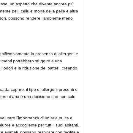
e case, un aspetto che diventa ancora più
ente peli, cellule morte della pelle e altre
e odori, possono rendere l’ambiente meno
ignificativamente la presenza di allergeni e
ltrimenti potrebbero sfuggire a una
i odori e la riduzione dei batteri, creando
a da coprire, il tipo di allergeni presenti e
atore d’aria è una decisione che non solo
alutare l’importanza di un’aria pulita e
bre e accogliente per tutti i suoi abitanti.
e animali, possano respirare con facilità e