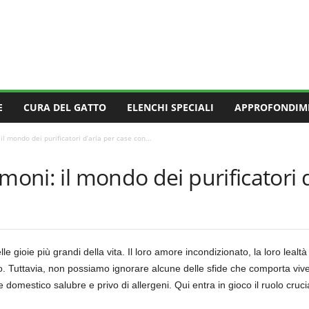
E
CURA DEL GATTO
ELENCHI SPECIALI
APPROFONDIM
il mondo dei purificatori d’aria per case con...
moni: il mondo dei purificatori 
 gioie più grandi della vita. Il loro amore incondizionato, la loro lealt
to. Tuttavia, non possiamo ignorare alcune delle sfide che comporta vi
domestico salubre e privo di allergeni. Qui entra in gioco il ruolo cruci