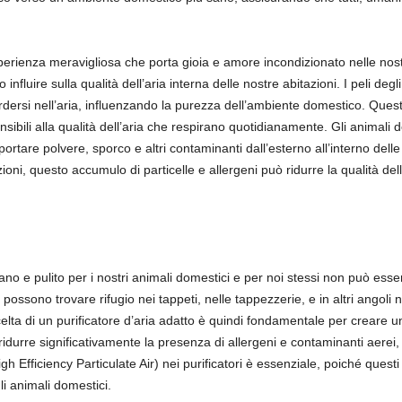
ienza meravigliosa che porta gioia e amore incondizionato nelle nostr
fluire sulla qualità dell’aria interna delle nostre abitazioni. I peli degli 
erdersi nell’aria, influenzando la purezza dell’ambiente domestico. Que
sibili alla qualità dell’aria che respirano quotidianamente. Gli animali do
tare polvere, sporco e altri contaminanti dall’esterno all’interno delle
zioni, questo accumulo di particelle e allergeni può ridurre la qualità de
 e pulito per i nostri animali domestici e per noi stessi non può essere 
) possono trovare rifugio nei tappeti, nelle tappezzerie, e in altri angoli
La scelta di un purificatore d’aria adatto è quindi fondamentale per crear
a ridurre significativamente la presenza di allergeni e contaminanti aere
High Efficiency Particulate Air) nei purificatori è essenziale, poiché questi 
li animali domestici.