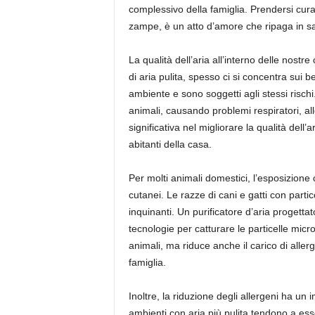
complessivo della famiglia. Prendersi cura 
zampe, è un atto d’amore che ripaga in sa
La qualità dell’aria all’interno delle nost
di aria pulita, spesso ci si concentra sui
ambiente e sono soggetti agli stessi rischi.
animali, causando problemi respiratori, all
significativa nel migliorare la qualità del
abitanti della casa.
Per molti animali domestici, l’esposizione 
cutanei. Le razze di cani e gatti con partic
inquinanti. Un purificatore d’aria progettat
tecnologie per catturare le particelle micr
animali, ma riduce anche il carico di aller
famiglia.
Inoltre, la riduzione degli allergeni ha un
ambienti con aria più pulita tendono a esse