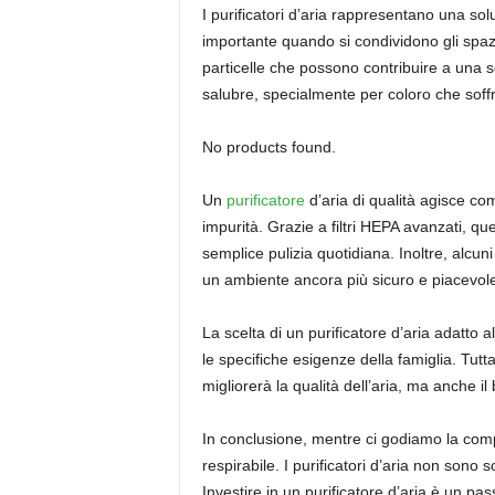
I purificatori d’aria rappresentano una sol
importante quando si condividono gli spazi c
particelle che possono contribuire a una s
salubre, specialmente per coloro che soffr
No products found.
Un
purificatore
d’aria di qualità agisce com
impurità. Grazie a filtri HEPA avanzati, que
semplice pulizia quotidiana. Inoltre, alcun
un ambiente ancora più sicuro e piacevole p
La scelta di un purificatore d’aria adatto a
le specifiche esigenze della famiglia. Tut
migliorerà la qualità dell’aria, ma anche il
In conclusione, mentre ci godiamo la compa
respirabile. I purificatori d’aria non sono
Investire in un purificatore d’aria è un p