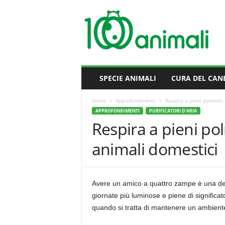
M
i
l
l
e
A
n
SPECIE ANIMALI
CURA DEL CAN
i
m
Home
Approfondimenti
Respira a pieni polmoni: 
a
APPROFONDIMENTI
PURIFICATORI D'ARIA
l
Respira a pieni pol
i
animali domestici
Avere un amico a quattro zampe è una delle
giornate più luminose e piene di significa
quando si tratta di mantenere un ambiente 