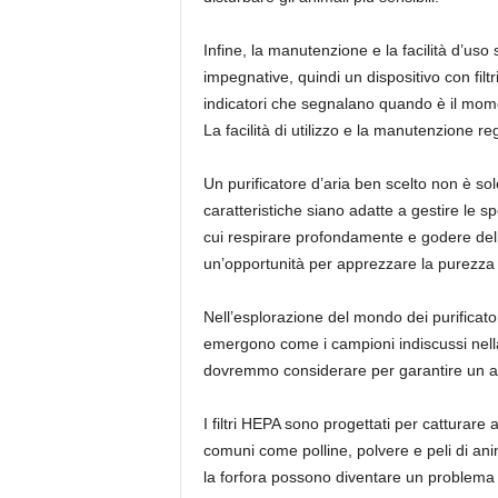
Infine, la manutenzione e la facilità d’uso 
impegnative, quindi un dispositivo con filtri
indicatori che segnalano quando è il momen
La facilità di utilizzo e la manutenzione r
Un purificatore d’aria ben scelto non è so
caratteristiche siano adatte a gestire le
cui respirare profondamente e godere del
un’opportunità per apprezzare la purezza de
Nell’esplorazione del mondo dei purificator
emergono come i campioni indiscussi nella b
dovremmo considerare per garantire un amb
I filtri HEPA sono progettati per catturar
comuni come polline, polvere e peli di anim
la forfora possono diventare un problema si