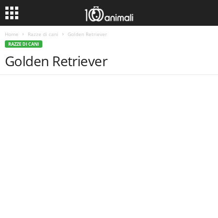
Home
Razze di cani
Golden Retriever
RAZZE DI CANI
Golden Retriever