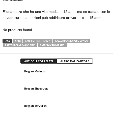
E’ una razza che ha una vita media di 12 anni, ma se trattato con le
dovute cure e attenzioni può addirittura arrivare oltre i 15 anni.
No products found.
TAGS
CANI
CANI PER PET THERAPY
RAZZE DI CANI A PELO LUNGO
RAZZE DI CANI DA JOGGING
RAZZE DI CANI GRANDI
ARTICOLI CORRELATI
ALTRO DALL'AUTORE
Belgian Malinois
Belgian Sheepdog
Belgian Tervuren