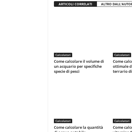
ARTICOLI CORRELATI
ALTRO DALL'AUTO
Calcolatori
Calcolatori
Come calcolare il volume di
Come calcol
un acquario per specifiche
ottimale d
specie di pesci
terrario di 
Calcolatori
Calcolatori
Come calcolare la quantità
Come calco