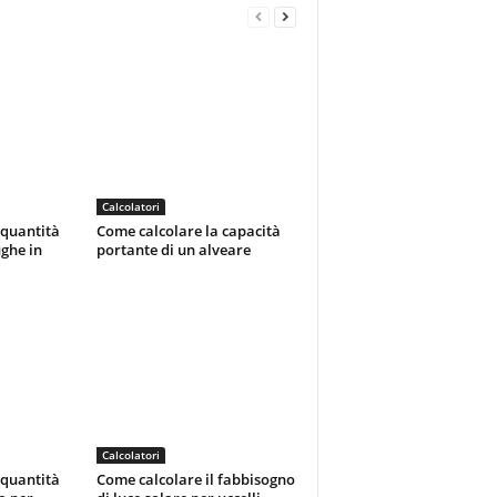
Calcolatori
 quantità
Come calcolare la capacità
ughe in
portante di un alveare
Calcolatori
 quantità
Come calcolare il fabbisogno