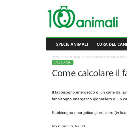
M
i
l
l
e
A
n
SPECIE ANIMALI
CURA DEL CAN
i
m
Home
Calcolatori
Come calcolare il fabbisogno e
a
CALCOLATORI
l
Come calcolare il 
i
Il fabbisogno energetico di un cane da la
fabbisogno energetico giornaliero di un c
Fabbisogno energetico giornaliero (in kcal)
No products found.