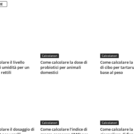
RE
Calcolatori
Calcolatori
are il livello
Come calcolare la dose di
Come calcolare la
i umidità per un
probiotici per animali
di cibo per tartar
rettili
domestici
base al peso
Calcolatori
Calcolatori
lare il dosaggio di
Come calcolare l’indice di
Come calcolare la