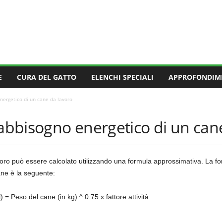
E
CURA DEL GATTO
ELENCHI SPECIALI
APPROFONDIM
nergetico di un cane da lavoro
fabbisogno energetico di un can
voro può essere calcolato utilizzando una formula approssimativa. La fo
ane è la seguente:
 = Peso del cane (in kg) ^ 0.75 x fattore attività