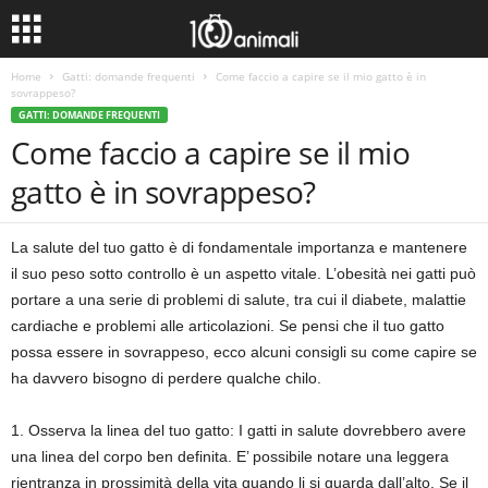
Home
Gatti: domande frequenti
Come faccio a capire se il mio gatto è in
sovrappeso?
GATTI: DOMANDE FREQUENTI
Come faccio a capire se il mio
gatto è in sovrappeso?
La salute del tuo gatto è di fondamentale importanza e mantenere
il suo peso sotto controllo è un aspetto vitale. L’obesità nei gatti può
portare a una serie di problemi di salute, tra cui il diabete, malattie
cardiache e problemi alle articolazioni. Se pensi che il tuo gatto
possa essere in sovrappeso, ecco alcuni consigli su come capire se
ha davvero bisogno di perdere qualche chilo.
1. Osserva la linea del tuo gatto: I gatti in salute dovrebbero avere
una linea del corpo ben definita. E’ possibile notare una leggera
rientranza in prossimità della vita quando li si guarda dall’alto. Se il