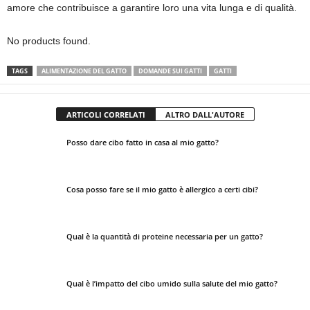
amore che contribuisce a garantire loro una vita lunga e di qualità.
No products found.
TAGS
ALIMENTAZIONE DEL GATTO
DOMANDE SUI GATTI
GATTI
ARTICOLI CORRELATI
ALTRO DALL'AUTORE
Posso dare cibo fatto in casa al mio gatto?
Cosa posso fare se il mio gatto è allergico a certi cibi?
Qual è la quantità di proteine necessaria per un gatto?
Qual è l’impatto del cibo umido sulla salute del mio gatto?