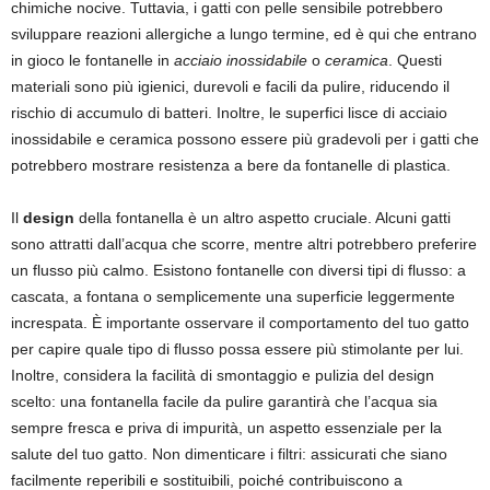
chimiche nocive. Tuttavia, i gatti con pelle sensibile potrebbero
sviluppare reazioni allergiche a lungo termine, ed è qui che entrano
in gioco le fontanelle in
acciaio inossidabile
o
ceramica
. Questi
materiali sono più igienici, durevoli e facili da pulire, riducendo il
rischio di accumulo di batteri. Inoltre, le superfici lisce di acciaio
inossidabile e ceramica possono essere più gradevoli per i gatti che
potrebbero mostrare resistenza a bere da fontanelle di plastica.
Il
design
della fontanella è un altro aspetto cruciale. Alcuni gatti
sono attratti dall’acqua che scorre, mentre altri potrebbero preferire
un flusso più calmo. Esistono fontanelle con diversi tipi di flusso: a
cascata, a fontana o semplicemente una superficie leggermente
increspata. È importante osservare il comportamento del tuo gatto
per capire quale tipo di flusso possa essere più stimolante per lui.
Inoltre, considera la facilità di smontaggio e pulizia del design
scelto: una fontanella facile da pulire garantirà che l’acqua sia
sempre fresca e priva di impurità, un aspetto essenziale per la
salute del tuo gatto. Non dimenticare i filtri: assicurati che siano
facilmente reperibili e sostituibili, poiché contribuiscono a