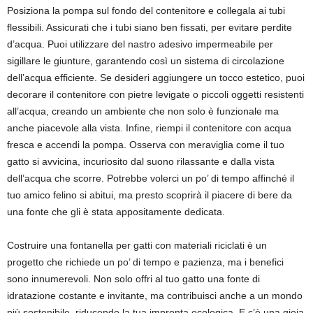
Posiziona la pompa sul fondo del contenitore e collegala ai tubi
flessibili. Assicurati che i tubi siano ben fissati, per evitare perdite
d’acqua. Puoi utilizzare del nastro adesivo impermeabile per
sigillare le giunture, garantendo così un sistema di circolazione
dell’acqua efficiente. Se desideri aggiungere un tocco estetico, puoi
decorare il contenitore con pietre levigate o piccoli oggetti resistenti
all’acqua, creando un ambiente che non solo è funzionale ma
anche piacevole alla vista. Infine, riempi il contenitore con acqua
fresca e accendi la pompa. Osserva con meraviglia come il tuo
gatto si avvicina, incuriosito dal suono rilassante e dalla vista
dell’acqua che scorre. Potrebbe volerci un po’ di tempo affinché il
tuo amico felino si abitui, ma presto scoprirà il piacere di bere da
una fonte che gli è stata appositamente dedicata.
Costruire una fontanella per gatti con materiali riciclati è un
progetto che richiede un po’ di tempo e pazienza, ma i benefici
sono innumerevoli. Non solo offri al tuo gatto una fonte di
idratazione costante e invitante, ma contribuisci anche a un mondo
più sostenibile, riducendo la tua impronta ecologica. E c’è una gioia