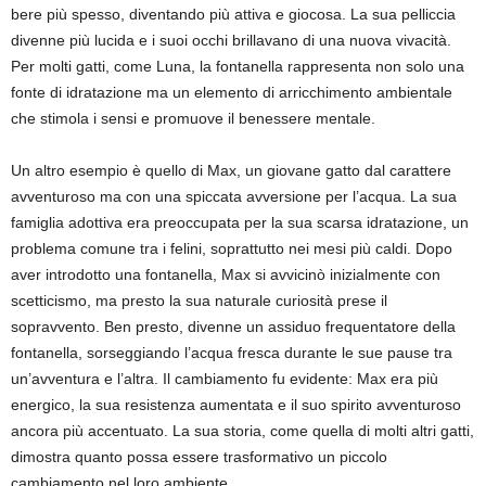
bere più spesso, diventando più attiva e giocosa. La sua pelliccia
divenne più lucida e i suoi occhi brillavano di una nuova vivacità.
Per molti gatti, come Luna, la fontanella rappresenta non solo una
fonte di idratazione ma un elemento di arricchimento ambientale
che stimola i sensi e promuove il benessere mentale.
Un altro esempio è quello di Max, un giovane gatto dal carattere
avventuroso ma con una spiccata avversione per l’acqua. La sua
famiglia adottiva era preoccupata per la sua scarsa idratazione, un
problema comune tra i felini, soprattutto nei mesi più caldi. Dopo
aver introdotto una fontanella, Max si avvicinò inizialmente con
scetticismo, ma presto la sua naturale curiosità prese il
sopravvento. Ben presto, divenne un assiduo frequentatore della
fontanella, sorseggiando l’acqua fresca durante le sue pause tra
un’avventura e l’altra. Il cambiamento fu evidente: Max era più
energico, la sua resistenza aumentata e il suo spirito avventuroso
ancora più accentuato. La sua storia, come quella di molti altri gatti,
dimostra quanto possa essere trasformativo un piccolo
cambiamento nel loro ambiente.