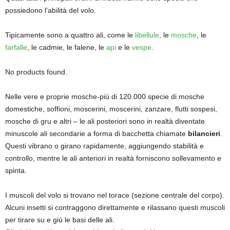
possiedono l’abilità del volo.
Tipicamente sono a quattro ali, come le
libellule
, le
mosche
, le
farfalle
, le cadmie, le falene, le
api
e le
vespe
.
No products found.
Nelle vere e proprie mosche-più di 120.000 specie di mosche
domestiche, soffioni, moscerini, moscerini, zanzare, flutti sospesi,
mosche di gru e altri – le ali posteriori sono in realtà diventate
minuscole ali secondarie a forma di bacchetta chiamate
bilancieri
.
Questi vibrano o girano rapidamente, aggiungendo stabilità e
controllo, mentre le ali anteriori in realtà forniscono sollevamento e
spinta.
I muscoli del volo si trovano nel torace (sezione centrale del corpo).
Alcuni insetti si contraggono direttamente e rilassano questi muscoli
per tirare su e giù le basi delle ali.