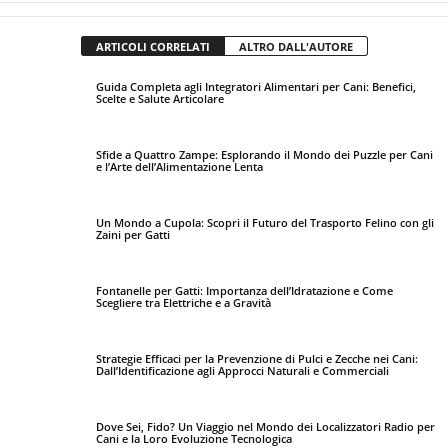
ARTICOLI CORRELATI
ALTRO DALL'AUTORE
Guida Completa agli Integratori Alimentari per Cani: Benefici,
Scelte e Salute Articolare
Sfide a Quattro Zampe: Esplorando il Mondo dei Puzzle per Cani
e l’Arte dell’Alimentazione Lenta
Un Mondo a Cupola: Scopri il Futuro del Trasporto Felino con gli
Zaini per Gatti
Fontanelle per Gatti: Importanza dell’Idratazione e Come
Scegliere tra Elettriche e a Gravità
Strategie Efficaci per la Prevenzione di Pulci e Zecche nei Cani:
Dall’Identificazione agli Approcci Naturali e Commerciali
Dove Sei, Fido? Un Viaggio nel Mondo dei Localizzatori Radio per
Cani e la Loro Evoluzione Tecnologica