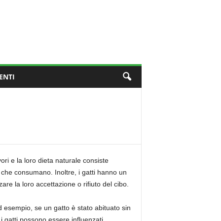
ENTI
ori e la loro dieta naturale consiste
o che consumano. Inoltre, i gatti hanno un
are la loro accettazione o rifiuto del cibo.
Ad esempio, se un gatto è stato abituato sin
 i gatti possono essere influenzati