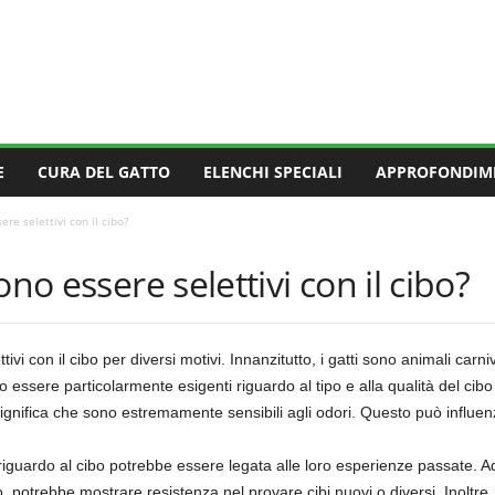
E
CURA DEL GATTO
ELENCHI SPECIALI
APPROFONDIM
ere selettivi con il cibo?
ono essere selettivi con il cibo?
i con il cibo per diversi motivi. Innanzitutto, i gatti sono animali carniv
 essere particolarmente esigenti riguardo al tipo e alla qualità del cib
 significa che sono estremamente sensibili agli odori. Questo può influenz
ti riguardo al cibo potrebbe essere legata alle loro esperienze passate. 
, potrebbe mostrare resistenza nel provare cibi nuovi o diversi. Inoltre,