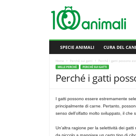
M
i
l
l
e
A
n
SPECIE ANIMALI
CURA DEL CAN
i
m
Home
Perché sui gatti
Perché i gatti possono ess
a
MILLE PERCHÈ
PERCHÉ SUI GATTI
l
Perché i gatti poss
i
I gatti possono essere estremamente selettiv
principalmente di carne. Pertanto, possono
senso dell’olfatto molto sviluppato, il che
Un’altra ragione per la selettività dei gat
da piccolo a mangiare un certo tipo di cibo