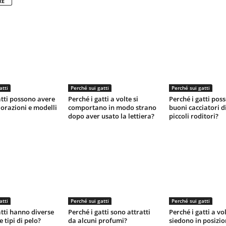
RE
atti
Perché sui gatti
Perché sui gatti
atti possono avere
Perché i gatti a volte si
Perché i gatti pos
lorazioni e modelli
comportano in modo strano
buoni cacciatori di
dopo aver usato la lettiera?
piccoli roditori?
atti
Perché sui gatti
Perché sui gatti
atti hanno diverse
Perché i gatti sono attratti
Perché i gatti a vol
 tipi di pelo?
da alcuni profumi?
siedono in posizi