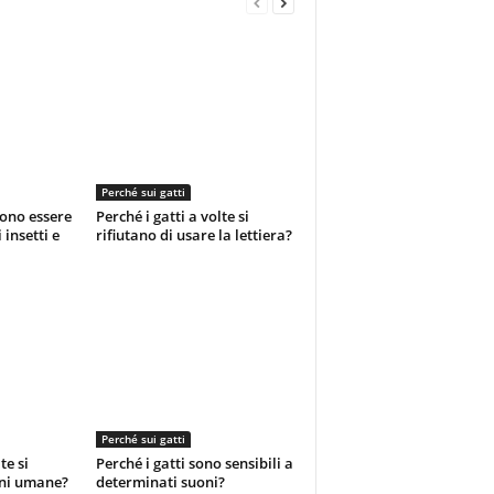
Perché sui gatti
sono essere
Perché i gatti a volte si
 insetti e
rifiutano di usare la lettiera?
Perché sui gatti
te si
Perché i gatti sono sensibili a
oni umane?
determinati suoni?