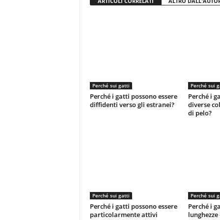
ARTICOLI CORRELATI
ALTRO DALL'AUTO
Perché sui gatti
Perché sui g
Perché i gatti possono essere
Perché i g
diffidenti verso gli estranei?
diverse co
di pelo?
Perché sui gatti
Perché sui g
Perché i gatti possono essere
Perché i g
particolarmente attivi
lunghezze e