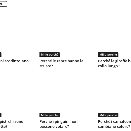
RE
Mille perchè
Mille perchè
ani scodinzolano?
Perché le zebre hanno le
Perché le giraffe h
strisce?
collo lungo?
Mille perchè
Mille perchè
pistrelli sono
Perché i pinguini non
Perché i camaleon
otte?
possono volare?
cambiano colore?