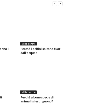
Mille perchè
anno il
Perché i delfini saltano fuori
dall’acqua?
Mille perchè
ti
Perché alcune specie di
animali si estinguono?