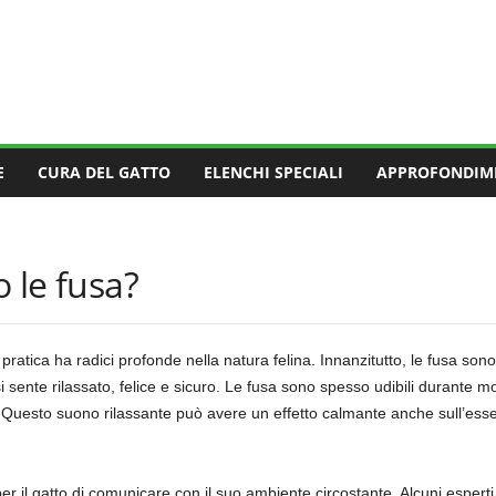
E
CURA DEL GATTO
ELENCHI SPECIALI
APPROFONDIM
o le fusa?
 la pratica ha radici profonde nella natura felina. Innanzitutto, le fusa s
i sente rilassato, felice e sicuro. Le fusa sono spesso udibili durante 
o. Questo suono rilassante può avere un effetto calmante anche sull’e
r il gatto di comunicare con il suo ambiente circostante. Alcuni esperti 