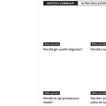
ARTICOLI CORRELATI
ALTRO DALL'AUTO
Mille perchè
Mille perchè
Perché gli uccelli migrano?
Perché i c
Mille perchè
Mille perchè
Perché le api producono
Perché i pi
miele?
attivi di n