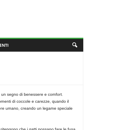
ENTI
ono un segno di benessere e comfort.
momenti di coccole e carezze, quando il
ssere umano, creando un legame speciale
ritengono che i gatti possano fare le fusa