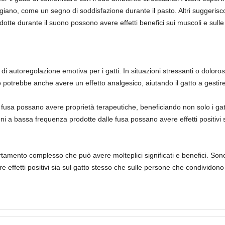
ano, come un segno di soddisfazione durante il pasto. Altri suggeris
dotte durante il suono possono avere effetti benefici sui muscoli e sulle
autoregolazione emotiva per i gatti. In situazioni stressanti o dolorose
potrebbe anche avere un effetto analgesico, aiutando il gatto a gestire
le fusa possano avere proprietà terapeutiche, beneficiando non solo i g
oni a bassa frequenza prodotte dalle fusa possano avere effetti positivi
ortamento complesso che può avere molteplici significati e benefici. Sono
ffetti positivi sia sul gatto stesso che sulle persone che condividono l