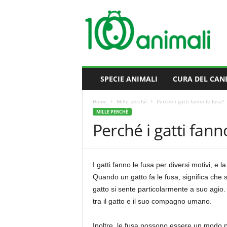
M
i
l
l
e
A
n
SPECIE ANIMALI
CURA DEL CAN
i
m
Home
Mille perchè
Perché i gatti fanno le fusa?
a
MILLE PERCHÈ
l
Perché i gatti fann
i
I gatti fanno le fusa per diversi motivi, e
Quando un gatto fa le fusa, significa che s
gatto si sente particolarmente a suo agi
tra il gatto e il suo compagno umano.
Inoltre, le fusa possono essere un modo pe