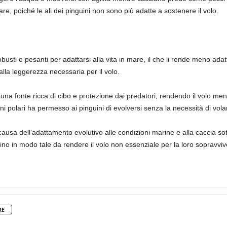
are, poiché le ali dei pinguini non sono più adatte a sostenere il volo.
busti e pesanti per adattarsi alla vita in mare, il che li rende meno adatti
alla leggerezza necessaria per il volo.
i una fonte ricca di cibo e protezione dai predatori, rendendo il volo m
oni polari ha permesso ai pinguini di evolversi senza la necessità di vol
ausa dell’adattamento evolutivo alle condizioni marine e alla caccia sott’
rino in modo tale da rendere il volo non essenziale per la loro sopravvi
RE