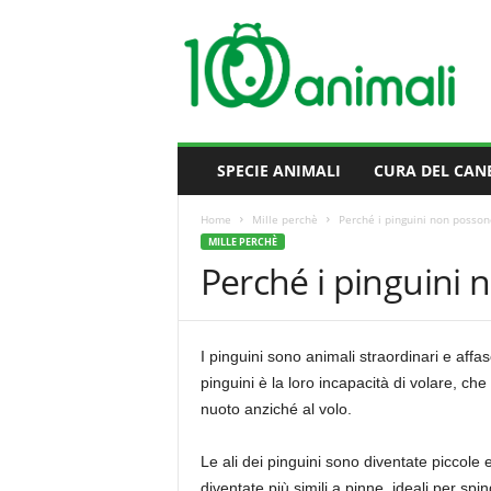
M
i
l
l
e
A
n
SPECIE ANIMALI
CURA DEL CAN
i
m
Home
Mille perchè
Perché i pinguini non posson
a
MILLE PERCHÈ
l
Perché i pinguini 
i
I pinguini sono animali straordinari e affas
pinguini è la loro incapacità di volare, che 
nuoto anziché al volo.
Le ali dei pinguini sono diventate piccole 
diventate più simili a pinne, ideali per s