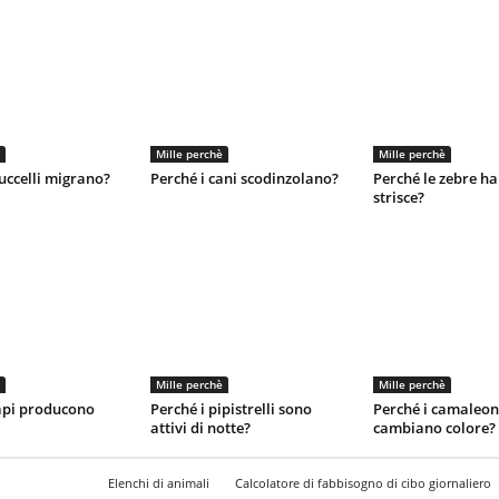
Mille perchè
Mille perchè
 uccelli migrano?
Perché i cani scodinzolano?
Perché le zebre ha
strisce?
Mille perchè
Mille perchè
api producono
Perché i pipistrelli sono
Perché i camaleon
attivi di notte?
cambiano colore?
Elenchi di animali
Calcolatore di fabbisogno di cibo giornaliero