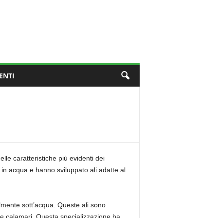
ENTI
elle caratteristiche più evidenti dei
ta in acqua e hanno sviluppato ali adatte al
gilmente sott’acqua. Queste ali sono
i e calamari. Questa specializzazione ha