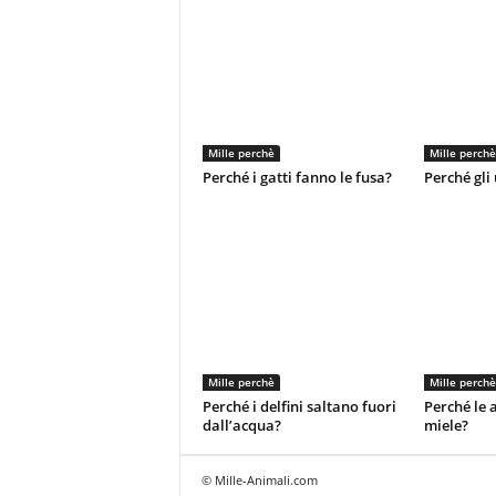
Mille perchè
Mille perchè
Perché i gatti fanno le fusa?
Perché gli
Mille perchè
Mille perchè
Perché i delfini saltano fuori
Perché le 
dall’acqua?
miele?
© Mille-Animali.com