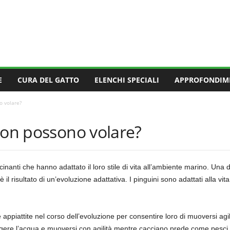
E
CURA DEL GATTO
ELENCHI SPECIALI
APPROFONDIM
o volare?
non possono volare?
cinanti che hanno adattato il loro stile di vita all’ambiente marino. Una d
è il risultato di un’evoluzione adattativa. I pinguini sono adattati alla vi
e appiattite nel corso dell’evoluzione per consentire loro di muoversi a
pingere l’acqua e muoversi con agilità mentre cacciano prede come pesc