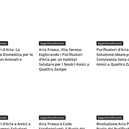
menti
Approfondimenti
Approfondimenti
i d’Aria: La
Aria Fresca, Vita Serena:
Purificatori d’Aria
e Domestica per le
Esplorando i Purificatori
Soluzione Ideale 
on Animali e
d’Aria per un Habitat
Convivenza Sana c
Salutare per i Nostri Amici a
Amici a Quattro 
Quattro Zampe
menti
Approfondimenti
Approfondimenti
i d’Aria e Amici a
Aria Fresca e Code
Rivoluzione Aria Pu
ampe: Soluzioni
Scodinzolanti: Il Ruolo dei
Ruolo dei Purifica