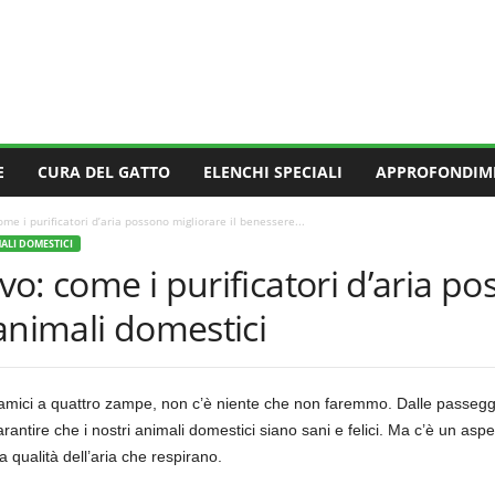
E
CURA DEL GATTO
ELENCHI SPECIALI
APPROFONDIM
ome i purificatori d’aria possono migliorare il benessere...
MALI DOMESTICI
evo: come i purificatori d’aria po
animali domestici
amici a quattro zampe, non c’è niente che non faremmo. Dalle passeggiat
antire che i nostri animali domestici siano sani e felici. Ma c’è un aspe
a qualità dell’aria che respirano.