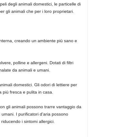
eli degli animali domestici, le particelle di
r gli animali che per i loro proprietari.
ia interna, creando un ambiente più sano e
ere, polline e allergeni. Dotati di filtri
inalate da animali e umani.
nimali domestici. Gli odori di lettiere per
a più fresca e pulita in casa.
con gli animali possono trarre vantaggio da
i umani. I purificatori d’aria possono
riducendo i sintomi allergici.