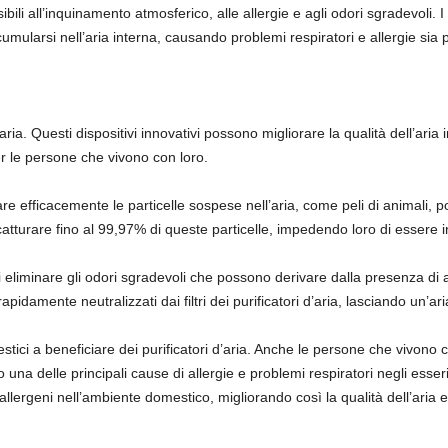
ili all’inquinamento atmosferico, alle allergie e agli odori sgradevoli. I p
mularsi nell’aria interna, causando problemi respiratori e allergie sia pe
aria. Questi dispositivi innovativi possono migliorare la qualità dell’ar
er le persone che vivono con loro.
rare efficacemente le particelle sospese nell’aria, come peli di animali, polv
catturare fino al 99,97% di queste particelle, impedendo loro di essere 
 di eliminare gli odori sgradevoli che possono derivare dalla presenza di a
pidamente neutralizzati dai filtri dei purificatori d’aria, lasciando un’ari
stici a beneficiare dei purificatori d’aria. Anche le persone che vivono 
no una delle principali cause di allergie e problemi respiratori negli esser
allergeni nell’ambiente domestico, migliorando così la qualità dell’aria e 