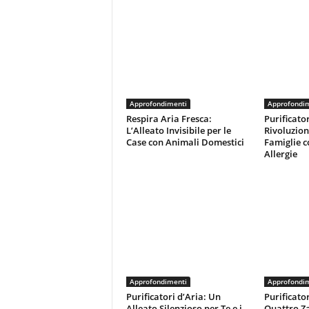
Approfondimenti
Approfondi
Respira Aria Fresca:
Purificator
L’Alleato Invisibile per le
Rivoluzion
Case con Animali Domestici
Famiglie c
Allergie
Approfondimenti
Approfondi
Purificatori d’Aria: Un
Purificator
Alleato Silenzioso per Te e i
Quattro Z