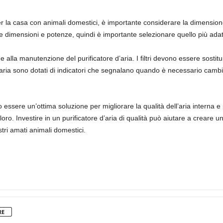
r la casa con animali domestici, è importante considerare la dimensione 
erse dimensioni e potenze, quindi è importante selezionare quello più adat
 alla manutenzione del purificatore d’aria. I filtri devono essere sostitu
 d’aria sono dotati di indicatori che segnalano quando è necessario cambiar
no essere un’ottima soluzione per migliorare la qualità dell’aria interna
oro. Investire in un purificatore d’aria di qualità può aiutare a creare 
stri amati animali domestici.
RE