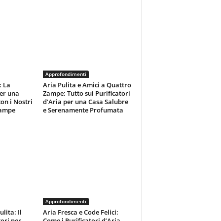
Approfondimenti
: La
Aria Pulita e Amici a Quattro
per una
Zampe: Tutto sui Purificatori
on i Nostri
d’Aria per una Casa Salubre
Zampe
e Serenamente Profumata
Approfondimenti
lita: Il
Aria Fresca e Code Felici:
tori per
Come i Purificatori d’Aria