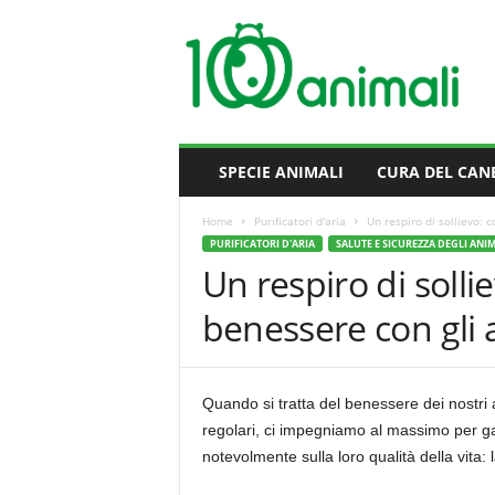
M
i
l
l
e
A
n
SPECIE ANIMALI
CURA DEL CAN
i
m
Home
Purificatori d'aria
Un respiro di sollievo: c
a
PURIFICATORI D'ARIA
SALUTE E SICUREZZA DEGLI ANI
l
Un respiro di solli
i
benessere con gli 
Quando si tratta del benessere dei nostri 
regolari, ci impegniamo al massimo per gar
notevolmente sulla loro qualità della vita: l