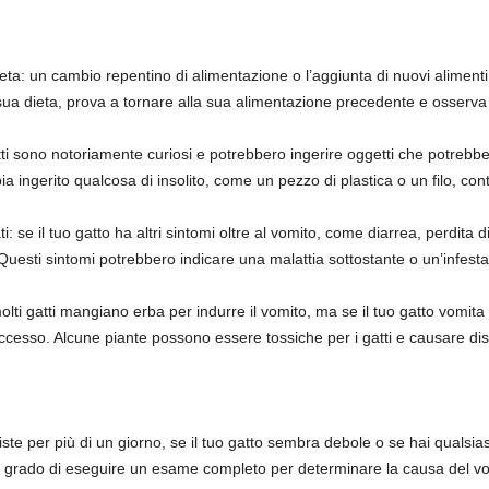
eta: un cambio repentino di alimentazione o l’aggiunta di nuovi alimenti
ua dieta, prova a tornare alla sua alimentazione precedente e osserva s
atti sono notoriamente curiosi e potrebbero ingerire oggetti che potrebb
bia ingerito qualcosa di insolito, come un pezzo di plastica o un filo, co
i: se il tuo gatto ha altri sintomi oltre al vomito, come diarrea, perdita 
uesti sintomi potrebbero indicare una malattia sottostante o un’infesta
molti gatti mangiano erba per indurre il vomito, ma se il tuo gatto vom
ccesso. Alcune piante possono essere tossiche per i gatti e causare distu
rsiste per più di un giorno, se il tuo gatto sembra debole o se hai qualsi
n grado di eseguire un esame completo per determinare la causa del vo