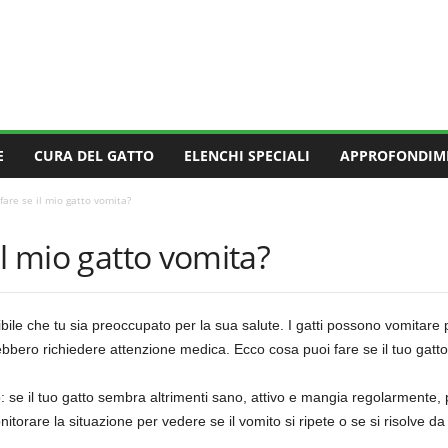
E
CURA DEL GATTO
ELENCHI SPECIALI
APPROFONDIM
fare se il mio gatto vomita?
il mio gatto vomita?
ile che tu sia preoccupato per la sua salute. I gatti possono vomitare pe
bbero richiedere attenzione medica. Ecco cosa puoi fare se il tuo gatto
 se il tuo gatto sembra altrimenti sano, attivo e mangia regolarmente, p
itorare la situazione per vedere se il vomito si ripete o se si risolve da