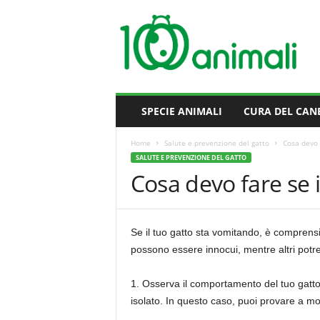
M
i
l
l
e
A
n
SPECIE ANIMALI
CURA DEL CAN
i
m
Home
Salute e prevenzione del gatto
Cosa devo 
a
SALUTE E PREVENZIONE DEL GATTO
l
Cosa devo fare se 
i
Se il tuo gatto sta vomitando, è comprensib
possono essere innocui, mentre altri potre
1. Osserva il comportamento del tuo gatto:
isolato. In questo caso, puoi provare a mon