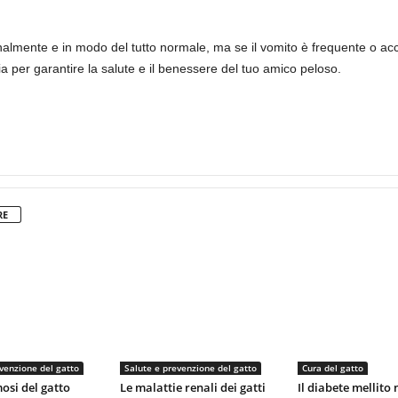
nalmente e in modo del tutto normale, ma se il vomito è frequente o ac
a per garantire la salute e il benessere del tuo amico peloso.
RE
venzione del gatto
Salute e prevenzione del gatto
Cura del gatto
si del gatto
Le malattie renali dei gatti
Il diabete mellito 