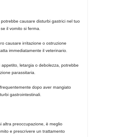
 potrebbe causare disturbi gastrici nel tuo
e il vomito si ferma.
ero causare irritazione o ostruzione
ntatta immediatamente il veterinario.
di appetito, letargia o debolezza, potrebbe
zione parassitaria.
ita frequentemente dopo aver mangiato
rbi gastrointestinali.
asi altra preoccupazione, è meglio
mito e prescrivere un trattamento