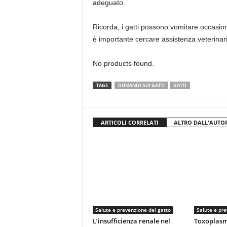
adeguato.
Ricorda, i gatti possono vomitare occasio
è importante cercare assistenza veterinari
No products found.
TAGS
DOMANDE SUI GATTI
GATTI
ARTICOLI CORRELATI
ALTRO DALL'AUTO
Salute e prevenzione del gatto
Salute e pre
L’insufficienza renale nel
Toxoplasmo