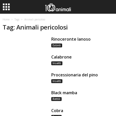
Home
Tags
Animali pericolosi
Tag: Animali pericolosi
Rinoceronte lanoso
Estinti
Calabrone
Insetti
Processionaria del pino
Insetti
Black mamba
Rettili
Cobra