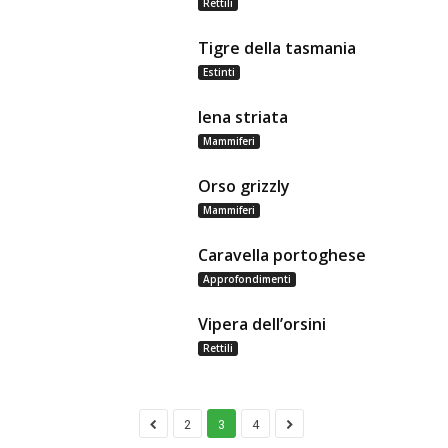
Rettili
Tigre della tasmania
Estinti
Iena striata
Mammiferi
Orso grizzly
Mammiferi
Caravella portoghese
Approfondimenti
Vipera dell’orsini
Rettili
2
3
4