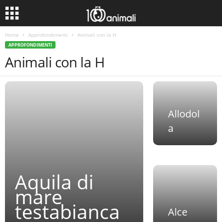
Home
Approfondimenti
Animali con la H
APPROFONDIMENTI
Animali con la H
Allodol
a
Aquila di
mare
testabianca
Alce