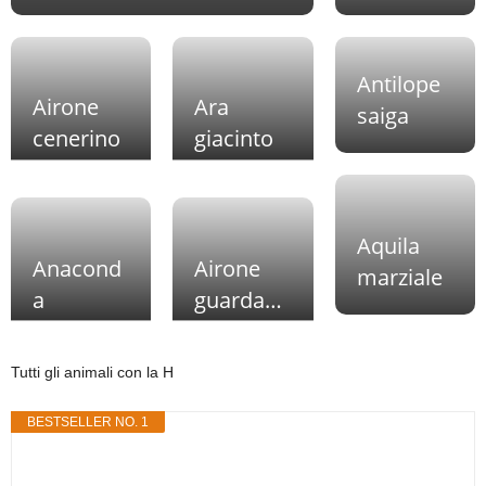
Antilope
Airone
Ara
saiga
cenerino
giacinto
Aquila
Anacond
Airone
marziale
a
guardabu
oi
Tutti gli animali con la H
BESTSELLER NO. 1