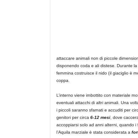
attaccare animali non di piccole dimensioni
disponendo coda e ali distese. Durante la
femmina costruisce il nido (il giaciglio è m
coppa.
L’interno viene imbottito con materiale 
eventuali attacchi di altri animali. Una vo
i piccoli saranno sfamati e accuditi per ci
genitori per circa
6-12 mesi
, dove caccera
accoppiarsi solo ad anni alterni, quando i f
l’Aquila marziale è stata considerata a
for