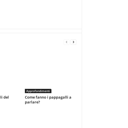
Approfondimenti
li del
Come fanno i pappagalli a
parlare?