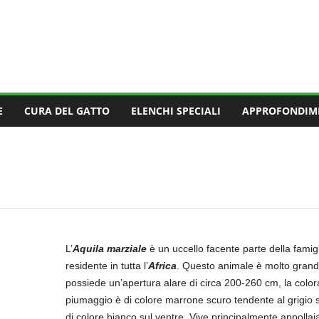
E
CURA DEL GATTO
ELENCHI SPECIALI
APPROFONDIM
L’
Aquila marziale
è un uccello facente parte della famig
residente in tutta l’
Africa
. Questo animale è molto grande
possiede un’apertura alare di circa 200-260 cm, la color
piumaggio è di colore marrone scuro tendente al grigio s
di colore bianco sul ventre. Vive principalmente appollaiat