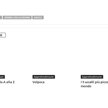
A
ANIMALI DELLA SAVANA
AQUILE
RE
iali
Approfondimenti
Approfondimenti
la A alla Z
Volpoca
I 5 uccelli più picco
mondo