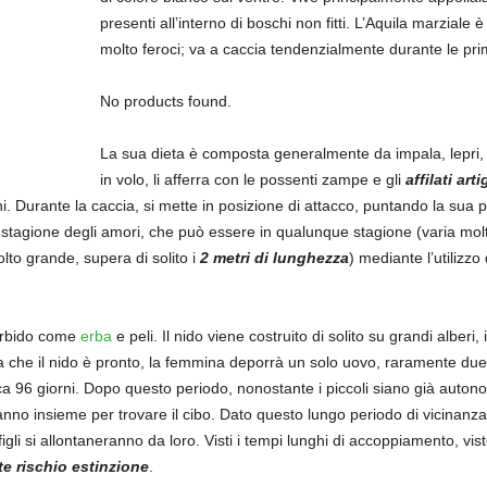
presenti all’interno di boschi non fitti. L’Aquila marziale 
molto feroci; va a caccia tendenzialmente durante le pri
No products found.
La sua dieta è composta generalmente da impala, lepri, a
in volo, li afferra con le possenti zampe e gli
affilati artig
. Durante la caccia, si mette in posizione di attacco, puntando la sua pr
 stagione degli amori, che può essere in qualunque stagione (varia molt
olto grande, supera di solito i
2 metri di lunghezza
) mediante l’utilizzo
morbido come
erba
e peli. Il nido viene costruito di solito su grandi albe
lta che il nido è pronto, la femmina deporrà un solo uovo, raramente due,
rca 96 giorni. Dopo questo periodo, nonostante i piccoli siano già auton
nno insieme per trovare il cibo. Dato questo lungo periodo di vicinanza a
igli si allontaneranno da loro. Visti i tempi lunghi di accoppiamento, vist
te rischio estinzione
.