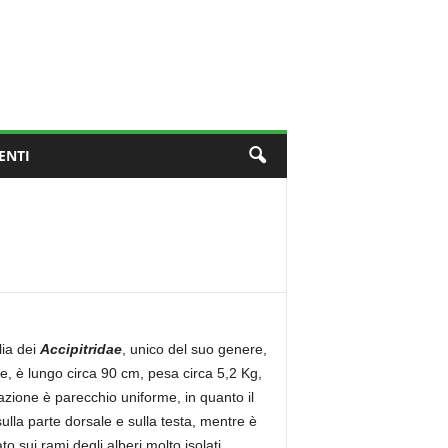
ENTI
lia dei
Accipitridae
, unico del suo genere,
, è lungo circa 90 cm, pesa circa 5,2 Kg,
azione è parecchio uniforme, in quanto il
ulla parte dorsale e sulla testa, mentre è
o sui rami degli alberi molto isolati