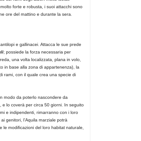
è molto forte e robusta, i suoi attacchi sono
me ore del mattino e durante la sera.
ntilopi e gallinacei. Attacca le sue prede
li
; possiede la forza necessaria per
eda, una volta localizzata, plana in volo,
o in base alla zona di appartenenza), la
 di rami, con il quale crea una specie di
ri, in modo da poterlo nascondere da
 e lo coverà per circa 50 giorni. In seguito
omi e indipendenti, rimarranno con i loro
i genitori, l’Aquila marziale potrà
e le modificazioni del loro habitat naturale,