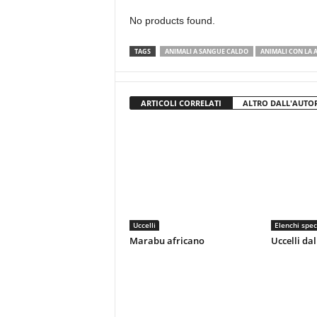
No products found.
TAGS
ANIMALI A SANGUE CALDO
ANIMALI CON LA 
ARTICOLI CORRELATI
ALTRO DALL'AUTO
Uccelli
Elenchi spec
Marabu africano
Uccelli dal