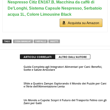
Nespresso Citiz EN167.B, Macchina da caffè di
De'Longhi, Sistema Capsule Nespresso, Serbatoio
acqua 1L, Colore Limousine Black
Acquista su Amazon
TAGS
COSA MANGIA?
FARFALLE
INSETTI
ARTICOLI CORRELATI
ALTRO DALL'AUTORE
Guida Completa agli Integratori Alimentari per Cani: Benefici,
Scelte e Salute Articolare
Sfide a Quattro Zampe: Esplorando il Mondo dei Puzzle per Cani
e l’Arte dell’Alimentazione Lenta
Un Mondo a Cupola: Scopri il Futuro del Trasporto Felino con gli
Zaini per Gatti