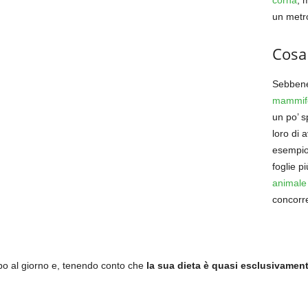
corna
, 
un metro
Cosa 
Sebbene 
mammife
un po’ 
loro di 
esempio,
foglie p
animale
concorre
ibo al giorno e, tenendo conto che
la sua dieta è quasi esclusivament