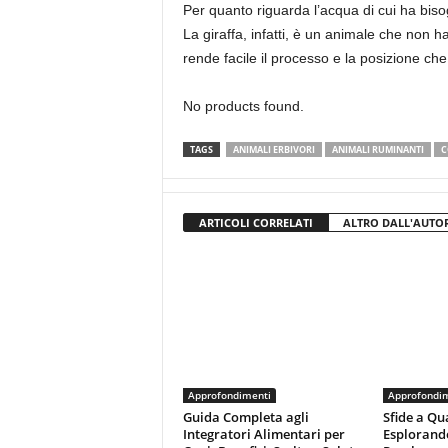
Per quanto riguarda l’acqua di cui ha biso
La giraffa, infatti, è un animale che non h
rende facile il processo e la posizione che
No products found.
TAGS
ANIMALI ERBIVORI
ANIMALI RUMINANTI
C
ARTICOLI CORRELATI
ALTRO DALL'AUTO
Approfondimenti
Approfondi
Guida Completa agli
Sfide a Qu
Integratori Alimentari per
Esplorand