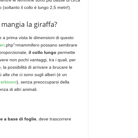
mentre le femmine sono più basse di circa
 (soltanto il collo è lungo 2,5 metri!).
mangia la giraffa?
a prima vista le dimensioni di questo
ri
.php">mammifero possano sembrare
sproporzionate,
il collo lungo
permette
avere non pochi vantaggi, tra i quali, per
 la possibilità di arrivare a brucare le
iù alte che ci sono sugli alberi (è un
 erbivoro
), senza preoccuparsi della
nza di altri animali.
e a base di foglie
, deve trascorrere