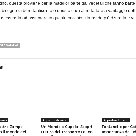
gno, questa proviene per la maggior parte dai vegetali che fanno parte 
a bisogno di bere tantissimo e questo è un altro fattore a vantaggio dell
 è costretta ad assumere in queste occasioni la rende più distratta e vul
OSA MANGIA?
RE
menti
Approfondimenti
Approfondimenti
attro Zampe:
Un Mondo a Cupola: Scopri il
Fontanelle per Gat
o il Mondo dei
Futuro del Trasporto Felino
Importanza dell’I