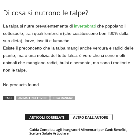
Di cosa si nutrono le talpe?
La talpa si nutre prevalentemente di
invertebrati
che popolano il
sottosuolo, tra i quali lombrichi (che costituiscono ben l’80% della
sua dieta), larve, insetti e lumache.
Esiste il preconcetto che la talpa mangi anche verdura e radici delle
piante, ma è una notizia del tutto falsa: è vero che ci sono molti
animali che mangiano radici, bulbi e semente, ma sono i roditori e
non le talpe.
No products found.
TAGS
ANIMALI INSETTIVORI
COSA MANGIA?
ARTICOLI CORRELATI
ALTRO DALL'AUTORE
Guida Completa agli Integratori Alimentari per Cani: Benefici,
Scelte e Salute Articolare