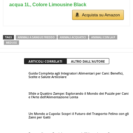
acqua 1L, Colore Limousine Black
Acquista su Amazon
TAGS
ANIMALI A SANGUE FREDDO
ANIMALI ACQUATICI
ANIMALI CON LA P
MEDUSE
ARTICOLI CORRELATI
ALTRO DALL'AUTORE
Guida Completa agli Integratori Alimentari per Cani: Benefici,
Scelte e Salute Articolare
Sfide a Quattro Zampe: Esplorando il Mondo dei Puzzle per Cani
e l’Arte dell’Alimentazione Lenta
Un Mondo a Cupola: Scopri il Futuro del Trasporto Felino con gli
Zaini per Gatti