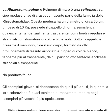
La
Rhizostoma pulmo
o Polmone di mare è una
scifomedusa
,
cioè meduse prive di craspedo, facente parte della famiglia delle
Rhizostomatidae. Questa medusa ha un diametro di circa 60 cm,
un peso di 10 Kg, possiede il cappello di forma semisferica
opalescente, tendenzialmente trasparente, con i bordi irregolari e
sfrangiati con sfumature di colore blu e viola. Sotto il cappello è
presente il manubrio, cioè il suo corpo, formato da otto
prolungamenti di tessuto arricciato e rugoso di colore bianco,
tendente più al trasparente, da cui partono otto tentacoli anch’essi
sfrangiati e trasparenti.
No products found.
Gli esemplari giovani si riconoscono da quelli più adulti, in quanto la
loro colorazione è quasi totalmente trasparente, mentre negli
esemplari più vecchi, è più opalescente.
La Rhizostoma pulmo viene considerata
la medusa più grande di