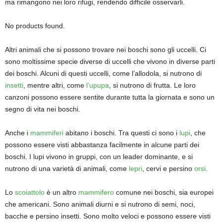
ma rimangono nei loro rifugi, rendendo difficile osservarli.
No products found.
Altri animali che si possono trovare nei boschi sono gli uccelli. Ci
sono moltissime specie diverse di uccelli che vivono in diverse parti
dei boschi. Alcuni di questi uccelli, come l’allodola, si nutrono di
insetti
, mentre altri, come
l’upupa
, si nutrono di frutta. Le loro
canzoni possono essere sentite durante tutta la giornata e sono un
segno di vita nei boschi.
Anche i
mammiferi
abitano i boschi. Tra questi ci sono i
lupi
, che
possono essere visti abbastanza facilmente in alcune parti dei
boschi. I lupi vivono in gruppi, con un leader dominante, e si
nutrono di una varietà di animali, come
lepri
, cervi e persino
orsi
.
Lo
scoiattolo
è un altro
mammifero
comune nei boschi, sia europei
che americani. Sono animali diurni e si nutrono di semi, noci,
bacche e persino insetti. Sono molto veloci e possono essere visti