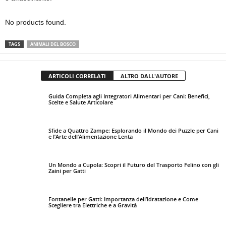
No products found.
TAGS
ANIMALI DEL BOSCO
ARTICOLI CORRELATI
ALTRO DALL'AUTORE
Guida Completa agli Integratori Alimentari per Cani: Benefici,
Scelte e Salute Articolare
Sfide a Quattro Zampe: Esplorando il Mondo dei Puzzle per Cani
e l’Arte dell’Alimentazione Lenta
Un Mondo a Cupola: Scopri il Futuro del Trasporto Felino con gli
Zaini per Gatti
Fontanelle per Gatti: Importanza dell’Idratazione e Come
Scegliere tra Elettriche e a Gravità