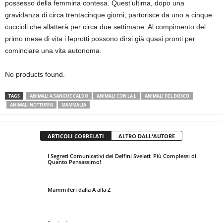
possesso della femmina contesa. Quest’ultima, dopo una
gravidanza di circa trentacinque giorni, partorisce da uno a cinque
cuccioli che allatterà per circa due settimane. Al compimento del
primo mese di vita i leprotti possono dirsi già quasi pronti per
cominciare una vita autonoma.
No products found.
TAGS
ANIMALI A SANGUE CALDO
ANIMALI CON LA L
ANIMALI DEL BOSCO
ANIMALI NOTTURNI
MAMMALIA
ARTICOLI CORRELATI
ALTRO DALL'AUTORE
I Segreti Comunicativi dei Delfini Svelati: Più Complessi di
Quanto Pensassimo!
Mammiferi dalla A alla Z