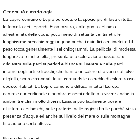
Generalità e morfologia:
La Lepre comune o Lepre europea, è la specie più diffusa di tutta
la famiglia dei Leporidi. Essa misura, dalla punta del naso
all’estremità della coda, poco meno di settanta centimetri, le
lunghissime orecchie raggiungono anche i quindici centimetri ed il
peso tocca generalmente i sei chilogrammi. La pelliccia, di modesta
lunghezza e molto folta, presenta una colorazione rossastra e
grigiastra sulle parti superiori e bianca sul ventre e nelle parti
interne degli arti. Gli occhi, che hanno un coloro che varia dal fulvo
al giallo, sono circondati da un caratteristico cerchio di colore rosso
deciso. Habitat: La Lepre comune è diffusa in tutta l’Europa
centrale e meridionale e sembra essersi adattata a vivere anche in
ambienti e climi molto diversi. Essa si può facilmente trovare
all’interno dei boschi, nelle praterie, nelle regioni brulle purché vi sia
presenza d’acqua ed anche sul livello del mare o sulle montagne
fino ad una certa altezza.
No products found.