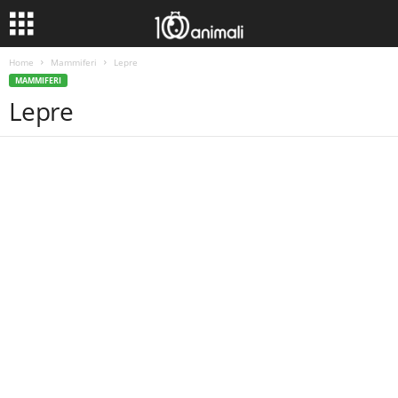
Home
Mammiferi
Lepre
MAMMIFERI
Lepre