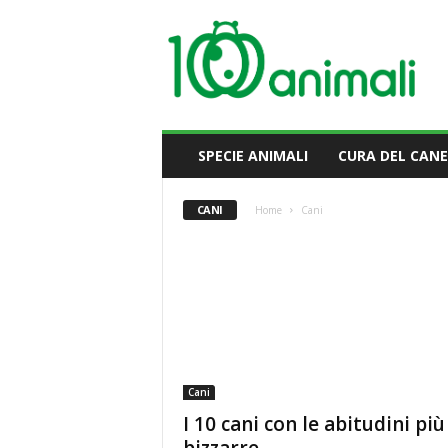
M
i
l
l
e
A
n
SPECIE ANIMALI
CURA DEL CANE
i
m
a
CANI
Home
Cani
l
i
Cani
I 10 cani con le abitudini più