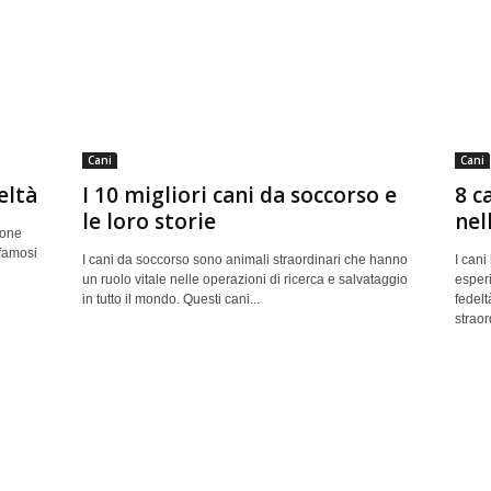
Cani
Cani
eltà
I 10 migliori cani da soccorso e
8 c
le loro storie
nel
ione
 famosi
I cani da soccorso sono animali straordinari che hanno
I cani
un ruolo vitale nelle operazioni di ricerca e salvataggio
esperi
in tutto il mondo. Questi cani...
fedelt
straor