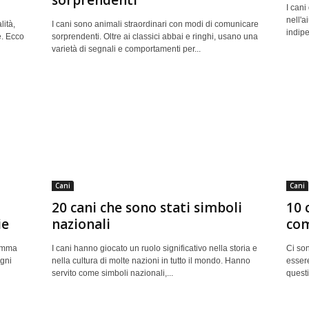
sorprendenti
I can
nell'a
lità,
I cani sono animali straordinari con modi di comunicare
indipe
e. Ecco
sorprendenti. Oltre ai classici abbai e ringhi, usano una
varietà di segnali e comportamenti per...
Cani
Cani
20 cani che sono stati simboli
10 
ie
nazionali
com
gamma
I cani hanno giocato un ruolo significativo nella storia e
Ci son
gni
nella cultura di molte nazioni in tutto il mondo. Hanno
essere
servito come simboli nazionali,...
questi