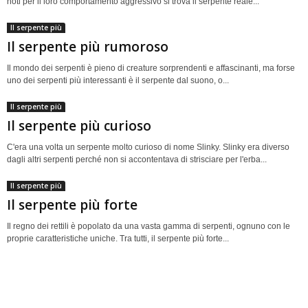
noti per il loro comportamento aggressivo si trova il serpente reale...
Il serpente più
Il serpente più rumoroso
Il mondo dei serpenti è pieno di creature sorprendenti e affascinanti, ma forse
uno dei serpenti più interessanti è il serpente dal suono, o...
Il serpente più
Il serpente più curioso
C'era una volta un serpente molto curioso di nome Slinky. Slinky era diverso
dagli altri serpenti perché non si accontentava di strisciare per l'erba...
Il serpente più
Il serpente più forte
Il regno dei rettili è popolato da una vasta gamma di serpenti, ognuno con le
proprie caratteristiche uniche. Tra tutti, il serpente più forte...