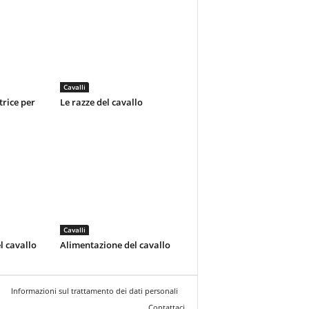
Cavalli
trice per
Le razze del cavallo
Cavalli
l cavallo
Alimentazione del cavallo
Informazioni sul trattamento dei dati personali
Contattaci