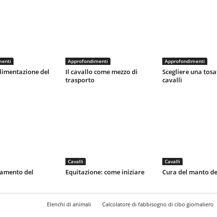
menti
Approfondimenti
Approfondimenti
limentazione del
Il cavallo come mezzo di
Scegliere una tosa
trasporto
cavalli
Cavalli
Cavalli
tamento del
Equitazione: come iniziare
Cura del manto de
Elenchi di animali
Calcolatore di fabbisogno di cibo giornaliero