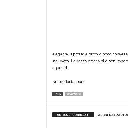
elegante, il profilo è dritto o poco conve
incurvato. La razza Azteca si è ben impost
equestri.
No products found.
TAGS
MAMMALIA
ARTICOLI CORRELATI
ALTRO DALL'AUTO