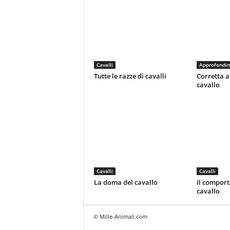
Cavalli
Approfondi
Tutte le razze di cavalli
Corretta a
cavallo
Cavalli
Cavalli
La doma del cavallo
Il compor
cavallo
© Mille-Animali.com