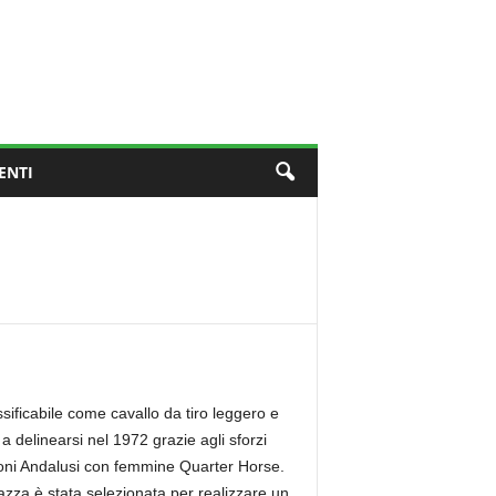
ENTI
sificabile come cavallo da tiro leggero e
a delinearsi nel 1972 grazie agli sforzi
alloni Andalusi con femmine Quarter Horse.
 razza è stata selezionata per realizzare un