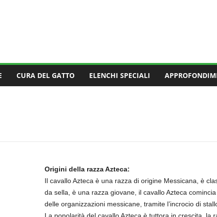
E
CURA DEL GATTO
ELENCHI SPECIALI
APPROFONDIM
Origini della razza Azteca:
Il cavallo Azteca è una razza di origine Messicana, è clas
da sella, è una razza giovane, il cavallo Azteca comincia 
delle organizzazioni messicane, tramite l’incrocio di st
La popolarità del cavallo Azteca è tuttora in crescita, la