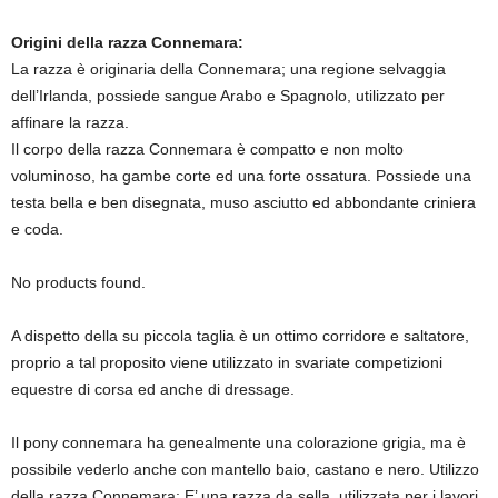
Origini della razza Connemara:
La razza è originaria della Connemara; una regione selvaggia
dell’Irlanda, possiede sangue Arabo e Spagnolo, utilizzato per
affinare la razza.
Il corpo della razza Connemara è compatto e non molto
voluminoso, ha gambe corte ed una forte ossatura. Possiede una
testa bella e ben disegnata, muso asciutto ed abbondante criniera
e coda.
No products found.
A dispetto della su piccola taglia è un ottimo corridore e saltatore,
proprio a tal proposito viene utilizzato in svariate competizioni
equestre di corsa ed anche di dressage.
Il pony connemara ha genealmente una colorazione grigia, ma è
possibile vederlo anche con mantello baio, castano e nero. Utilizzo
della razza Connemara: E’ una razza da sella, utilizzata per i lavori