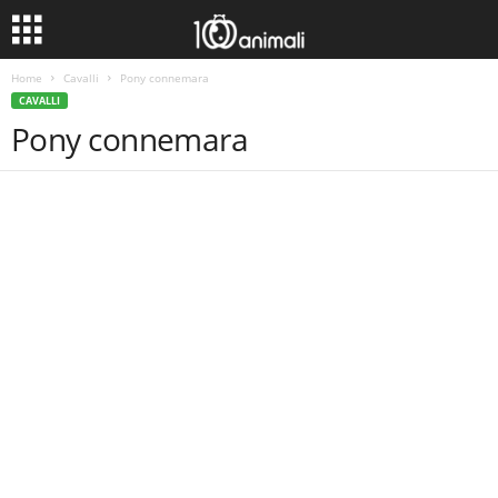
Home
Cavalli
Pony connemara
CAVALLI
Pony connemara