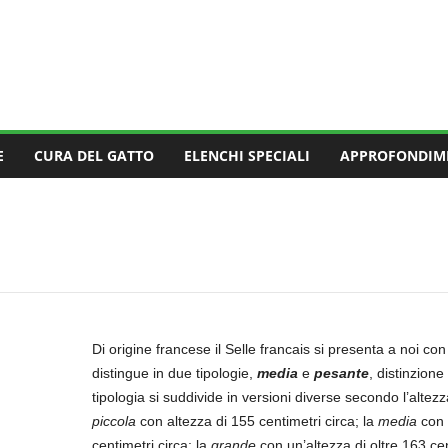
E
CURA DEL GATTO
ELENCHI SPECIALI
APPROFONDIM
Di origine francese il Selle francais si presenta a noi co
distingue in due tipologie,
media
e
pesante
, distinzion
tipologia si suddivide in versioni diverse secondo l’altezz
piccola
con altezza di 155 centimetri circa; la
media
con 
centimetri circa; la
grande
con un’altezza di oltre 163 cen