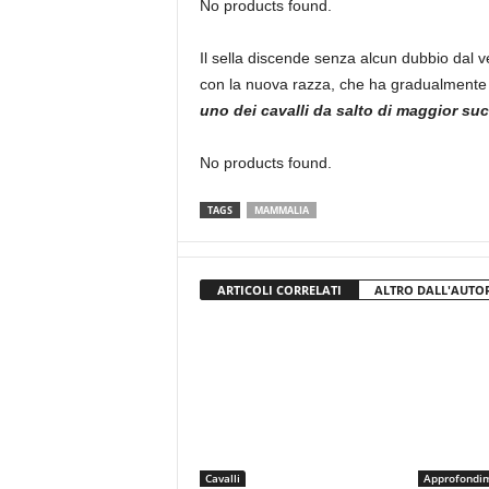
No products found.
Il sella discende senza alcun dubbio dal
con la nuova razza, che ha gradualmente s
uno dei cavalli da salto di maggior su
No products found.
TAGS
MAMMALIA
ARTICOLI CORRELATI
ALTRO DALL'AUTO
Cavalli
Approfondi