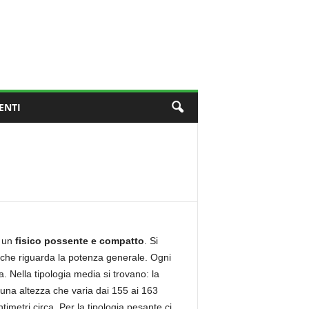
ENTI
n un
fisico possente e compatto
. Si
e che riguarda la potenza generale. Ogni
a. Nella tipologia media si trovano: la
una altezza che varia dai 155 ai 163
timetri circa. Per la tipologia pesante ci