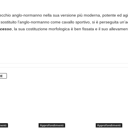
 vecchio anglo-normanno nella sua versione più moderna, potente ed ag
ostituito l’anglo-normanno come cavallo sportivo, si è perseguita un’ac
ccesso
, la sua costituzione morfologica è ben fissata e il suo allevament
RE
menti
Approfondimenti
Approfondimenti