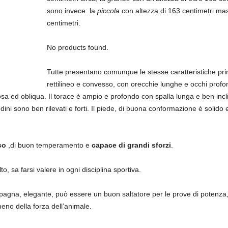
sono invece: la
piccola
con altezza di 163 centimetri ma
centimetri.
No products found.
Tutte presentano comunque le stesse caratteristiche princ
rettilineo e convesso, con orecchie lunghe e occhi profond
sa ed obliqua. Il torace è ampio e profondo con spalla lunga e ben inclin
I tendini sono ben rilevati e forti. Il piede, di buona conformazione è solido
co
,di buon temperamento e
capace di grandi sforzi
.
o, sa farsi valere in ogni disciplina sportiva.
pagna, elegante, può essere un buon saltatore per le prove di potenza,
meno della forza dell’animale.