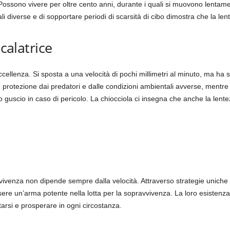
 Possono vivere per oltre cento anni, durante i quali si muovono lenta
li diverse e di sopportare periodi di scarsità di cibo dimostra che la l
scalatrice
ccellenza. Si sposta a una velocità di pochi millimetri al minuto, ma ha 
e protezione dai predatori e dalle condizioni ambientali avverse, mentre
rio guscio in caso di pericolo. La chiocciola ci insegna che anche la len
vvivenza non dipende sempre dalla velocità. Attraverso strategie uniche
re un’arma potente nella lotta per la sopravvivenza. La loro esistenza è 
tarsi e prosperare in ogni circostanza.