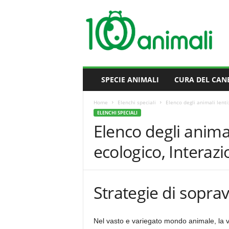
M
i
l
l
e
A
n
SPECIE ANIMALI
CURA DEL CAN
i
m
Home
Elenchi speciali
Elenco degli animali lenti:
a
ELENCHI SPECIALI
l
Elenco degli animal
i
ecologico, Interazi
Strategie di soprav
Nel vasto e variegato mondo animale, la v