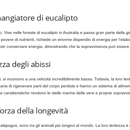
mangiatore di eucalipto
o. Vive nelle foreste di eucalipto in Australia e passa gran parte della g
e e povere di nutrienti, richiede un enorme dispendio di energia per l’ela
er conservare energia, dimostrando che la sopravvivenza può essere ott
zza degli abissi
ni, si muovono a una velocità incredibilmente bassa. Tuttavia, la loro len
aria di rigenerare parti del corpo perdute e hanno un sistema di alimen
te caratteristiche rendono le stelle marine delle vere e proprie sopravvis
forza della longevità
Galápagos, sono tra gli animali più longevi al mondo. La loro lentezza 