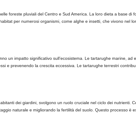
 nelle foreste pluviali del Centro e Sud America. La loro dieta a base di fo
 habitat per numerosi organismi, come alghe e insetti, che vivono nel l
anno un impatto significativo sull’ecosistema. Le tartarughe marine, ad 
si e prevenendo la crescita eccessiva. Le tartarughe terrestri contribu
bitanti dei giardini, svolgono un ruolo cruciale nel ciclo dei nutrienti
io naturale e migliorando la fertilità del suolo. Questo processo è ess