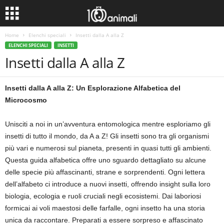
Home
Elenchi speciali
Insetti dalla A alla Z
ELENCHI SPECIALI
INSETTI
Insetti dalla A alla Z
Insetti dalla A alla Z: Un Esplorazione Alfabetica del
Microcosmo
Unisciti a noi in un’avventura entomologica mentre esploriamo gli
insetti di tutto il mondo, da A a Z! Gli insetti sono tra gli organismi
più vari e numerosi sul pianeta, presenti in quasi tutti gli ambienti.
Questa guida alfabetica offre uno sguardo dettagliato su alcune
delle specie più affascinanti, strane e sorprendenti. Ogni lettera
dell’alfabeto ci introduce a nuovi insetti, offrendo insight sulla loro
biologia, ecologia e ruoli cruciali negli ecosistemi. Dai laboriosi
formicai ai voli maestosi delle farfalle, ogni insetto ha una storia
unica da raccontare. Preparati a essere sorpreso e affascinato