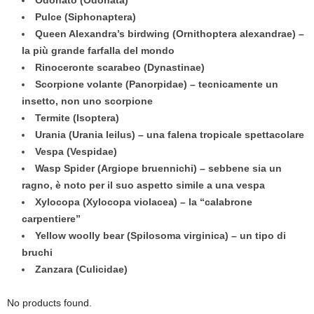
Odonato (Odonata)
Pulce (Siphonaptera)
Queen Alexandra’s birdwing (Ornithoptera alexandrae) –
la più grande farfalla del mondo
Rinoceronte scarabeo (Dynastinae)
Scorpione volante (Panorpidae) – tecnicamente un
insetto, non uno scorpione
Termite (Isoptera)
Urania (Urania leilus) – una falena tropicale spettacolare
Vespa (Vespidae)
Wasp Spider (Argiope bruennichi) – sebbene sia un
ragno, è noto per il suo aspetto simile a una vespa
Xylocopa (Xylocopa violacea) – la “calabrone
carpentiere”
Yellow woolly bear (Spilosoma virginica) – un tipo di
bruchi
Zanzara (Culicidae)
No products found.