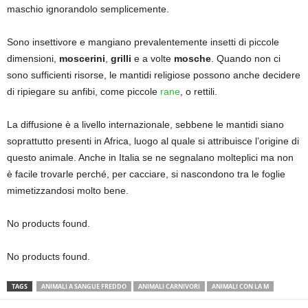
maschio ignorandolo semplicemente.
Sono insettivore e mangiano prevalentemente insetti di piccole
dimensioni,
moscerini
,
grilli
e a volte
mosche
. Quando non ci
sono sufficienti risorse, le mantidi religiose possono anche decidere
di ripiegare su anfibi, come piccole
rane
, o rettili.
La diffusione è a livello internazionale, sebbene le mantidi siano
soprattutto presenti in Africa, luogo al quale si attribuisce l’origine di
questo animale. Anche in Italia se ne segnalano molteplici ma non
è facile trovarle perché, per cacciare, si nascondono tra le foglie
mimetizzandosi molto bene.
No products found.
No products found.
TAGS
ANIMALI A SANGUE FREDDO
ANIMALI CARNIVORI
ANIMALI CON LA M