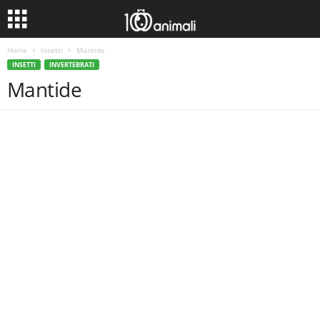
Home
Insetti
Mantide
INSETTI
INVERTEBRATI
Mantide