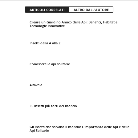
ARTICOLI CORRELATI
ALTRO DALL'AUTORE
Creare un Giardino Amico delle Api: Benefici, Habitat e
Tecnologie Innovative
Insetti dalla A alla Z
Conoscere le api solitarie
Altavela
I 5 insetti più forti del mondo
Gli insetti che salvano il mondo: L’Importanza delle Api e delle
Api Solitarie