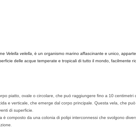
come
Velella velella
, è un organismo marino affascinante e unico, apparten
rficie delle acque temperate e tropicali di tutto il mondo, facilmente ric
rpo piatto, ovale o circolare, che può raggiungere fino a 10 centimetri d
cida e verticale, che emerge dal corpo principale. Questa vela, che può
enti di superficie.
ela è composto da una colonia di polipi interconnessi che svolgono divers
uzione.