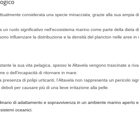
ogico
ttualmente considerata una specie minacciata, grazie alla sua ampia dis
ca un ruolo significativo nell’ecosistema marino come parte della dieta d
ossono influenzare la distribuzione e la densità del plancton nelle aree in
tante la sua vita pelagica, spesso le Altavela vengono trascinate a riva 
e o dell’incapacità di ritornare in mare.
 presenza di polipi urticanti, l’Altavela non rappresenta un pericolo sign
boli per causare più di una lieve irritazione alla pelle.
inario di adattamento e sopravvivenza in un ambiente marino aperto e s
sistemi oceanici.