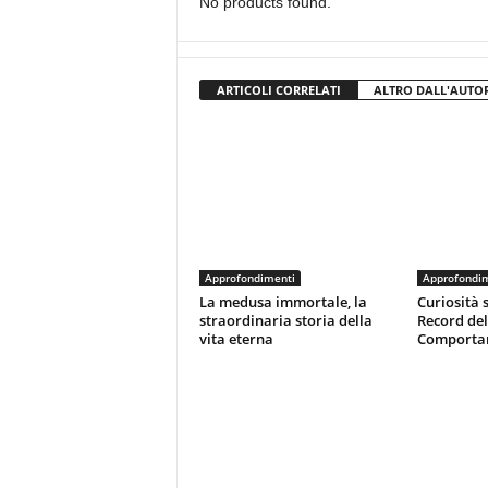
No products found.
ARTICOLI CORRELATI
ALTRO DALL'AUTO
Approfondimenti
Approfondi
La medusa immortale, la
Curiosità s
straordinaria storia della
Record de
vita eterna
Comportam