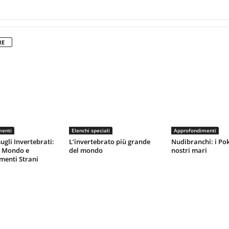
RE
menti
Elenchi speciali
Approfondimenti
ugli Invertebrati:
L’invertebrato più grande
Nudibranchi: i Po
l Mondo e
del mondo
nostri mari
enti Strani