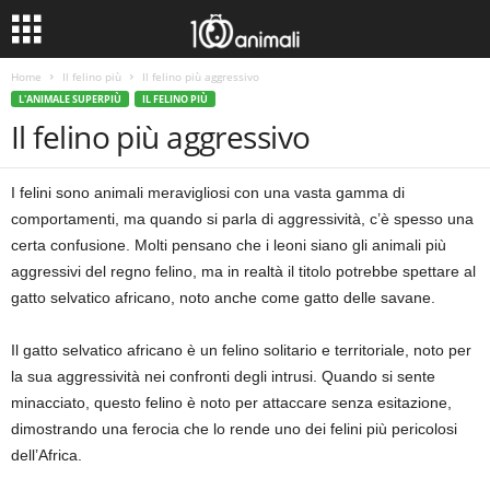
Home
Il felino più
Il felino più aggressivo
L'ANIMALE SUPERPIÙ
IL FELINO PIÙ
Il felino più aggressivo
I felini sono animali meravigliosi con una vasta gamma di
comportamenti, ma quando si parla di aggressività, c’è spesso una
certa confusione. Molti pensano che i leoni siano gli animali più
aggressivi del regno felino, ma in realtà il titolo potrebbe spettare al
gatto selvatico africano, noto anche come gatto delle savane.
Il gatto selvatico africano è un felino solitario e territoriale, noto per
la sua aggressività nei confronti degli intrusi. Quando si sente
minacciato, questo felino è noto per attaccare senza esitazione,
dimostrando una ferocia che lo rende uno dei felini più pericolosi
dell’Africa.