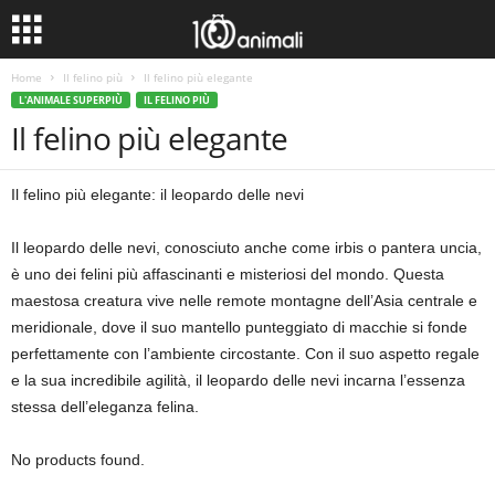
Home
Il felino più
Il felino più elegante
L'ANIMALE SUPERPIÙ
IL FELINO PIÙ
Il felino più elegante
Il felino più elegante: il leopardo delle nevi
Il leopardo delle nevi, conosciuto anche come irbis o pantera uncia,
è uno dei felini più affascinanti e misteriosi del mondo. Questa
maestosa creatura vive nelle remote montagne dell’Asia centrale e
meridionale, dove il suo mantello punteggiato di macchie si fonde
perfettamente con l’ambiente circostante. Con il suo aspetto regale
e la sua incredibile agilità, il leopardo delle nevi incarna l’essenza
stessa dell’eleganza felina.
No products found.