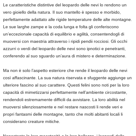
Le caratteristiche distintive del leopardo delle nevi lo rendono un
vero gioiello della natura. Il suo mantello è spesso e morbido,
perfettamente adattato alle rigide temperature delle alte montagne.
Le sue larghe zampe e la coda lunga e folta gli conferiscono
un’eccezionale capacità di equilibrio e agilità, consentendogli di
muoversi con maestria attraverso i ripidi pendii rocciosi. Gli occhi
azzurri o verdi del leopardo delle nevi sono ipnotici e penetranti,
conferendo al suo sguardo un’aura di mistero e determinazione.
Ma non è solo l’aspetto esteriore che rende il leopardo delle nevi
così affascinante. La sua natura riservata e sfuggente aggiunge un
ulteriore fascino al suo carattere. Questi felini sono noti per la loro
capacità di mimetizzarsi perfettamente nell’ambiente circostante,
rendendoli estremamente difficili da avvistare. La loro abilità nel
muoversi silenziosamente e nel restare nascosti li rende veri e
propri fantasmi delle montagne, tanto che molti abitanti locali li
considerano creature mitiche.