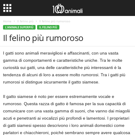
Home
Il felino più
Il felino più rumoroso
L'ANIMALE SUPERPIÙ
IL FELINO PIÙ
Il felino più rumoroso
I gatti sono animali meravigliosi e affascinanti, con una vasta
gamma di comportamenti e caratteristiche uniche. Tra le molte
curiosità sui gatti, una delle caratteristiche più interessanti è la
tendenza di alcuni di loro a essere molto rumorosi. Tra i gatti più
rumorosi si distingue sicuramente il gatto siamese.
Il gatto siamese è noto per essere estremamente vocale e
rumoroso. Questa razza di gatto è famosa per la sua capacità di
comunicare con una vasta gamma di suoni, che vanno dai miagolii
acuti e penetranti ai vocalizzi più profondi e lamentosi. I proprietari
di gatti siamesi spesso descrivono i loro animali domestici come
parlatori e chiacchieroni, poiché sembrano sempre avere qualcosa