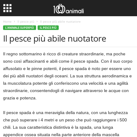
Home
Il pesce più
Il pesce più abile nuotatore
L'ANIMALE SUPERPIÙ
IL PESCE PIÙ
Il pesce più abile nuotatore
Il regno sottomarino è ricco di creature straordinarie, ma poche
sono così affascinanti e abili come il pesce spada. Con il suo corpo
affusolato e le pinne potenti, il pesce spada è noto per essere uno
dei più abili nuotatori degli oceani. La sua struttura aerodinamica e
la muscolatura potente gli conferiscono una velocità e una agilità
straordinarie, consentendogli di navigare attraverso le acque con
grazia e potenza.
Il pesce spada è una meraviglia della natura, con una lunghezza
che può superare i 4 metri e un peso che può raggiungere i 500
chili. La sua caratteristica distintiva è la spada, una lunga
appendice ossea situata nella parte anteriore della mascella