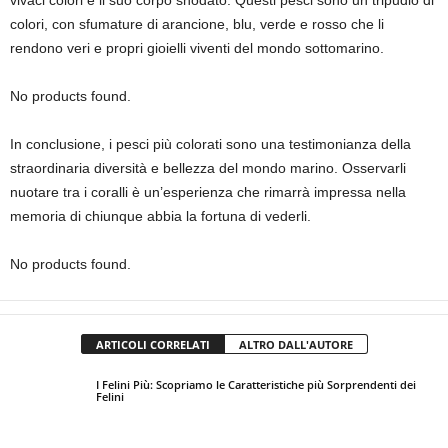
vivaci colori e il suo corpo snodato. Questi pesci sono un tripudio di
colori, con sfumature di arancione, blu, verde e rosso che li
rendono veri e propri gioielli viventi del mondo sottomarino.
No products found.
In conclusione, i pesci più colorati sono una testimonianza della
straordinaria diversità e bellezza del mondo marino. Osservarli
nuotare tra i coralli è un’esperienza che rimarrà impressa nella
memoria di chiunque abbia la fortuna di vederli.
No products found.
ARTICOLI CORRELATI
ALTRO DALL'AUTORE
I Felini Più: Scopriamo le Caratteristiche più Sorprendenti dei
Felini