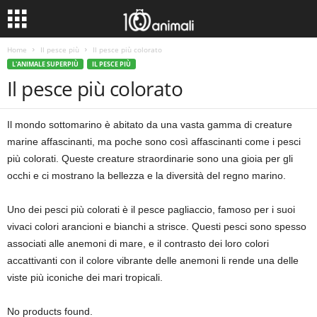
Home
Il pesce più
Il pesce più colorato
L'ANIMALE SUPERPIÙ
IL PESCE PIÙ
Il pesce più colorato
Il mondo sottomarino è abitato da una vasta gamma di creature
marine affascinanti, ma poche sono così affascinanti come i pesci
più colorati. Queste creature straordinarie sono una gioia per gli
occhi e ci mostrano la bellezza e la diversità del regno marino.
Uno dei pesci più colorati è il pesce pagliaccio, famoso per i suoi
vivaci colori arancioni e bianchi a strisce. Questi pesci sono spesso
associati alle anemoni di mare, e il contrasto dei loro colori
accattivanti con il colore vibrante delle anemoni li rende una delle
viste più iconiche dei mari tropicali.
No products found.