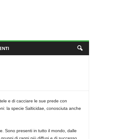
ENTI
tele e di cacciare le sue prede con
oni: la specie Salticidae, conosciuta anche
ne. Sono presenti in tutto il mondo, dalle
 gruppi di ragni più diffusi e di successo