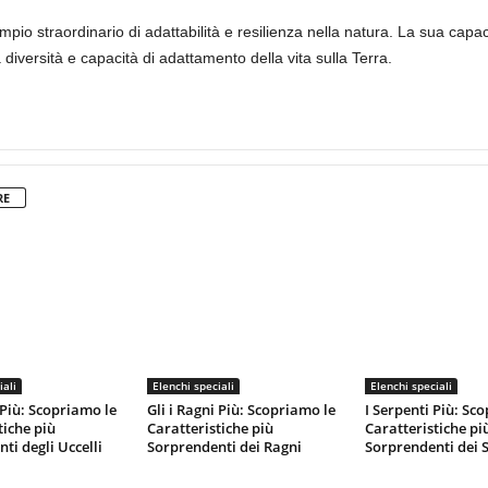
mpio straordinario di adattabilità e resilienza nella natura. La sua capa
 diversità e capacità di adattamento della vita sulla Terra.
RE
iali
Elenchi speciali
Elenchi speciali
 Più: Scopriamo le
Gli i Ragni Più: Scopriamo le
I Serpenti Più: Sc
tiche più
Caratteristiche più
Caratteristiche pi
ti degli Uccelli
Sorprendenti dei Ragni
Sorprendenti dei 