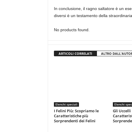
In conclusione, il ragno saltatore è un ese
diversi è un testamento della straordinaria
No products found.
ARTICOLI CORRELATI
ALTRO DALL'AUTO
Elenchi speciali
Elenchi spec
I Felini Più: Scopriamo le
Gli Uccelli
Caratteristiche più
Caratteris
Sorprendenti dei Felini
Sorprenden