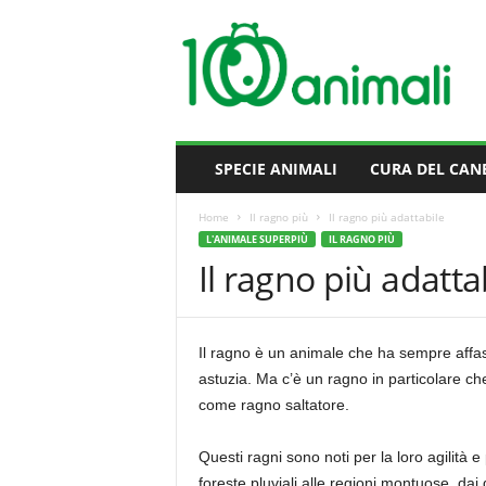
M
i
l
l
e
A
n
SPECIE ANIMALI
CURA DEL CAN
i
m
Home
Il ragno più
Il ragno più adattabile
a
L'ANIMALE SUPERPIÙ
IL RAGNO PIÙ
l
Il ragno più adatta
i
Il ragno è un animale che ha sempre affasc
astuzia. Ma c’è un ragno in particolare che
come ragno saltatore.
Questi ragni sono noti per la loro agilità e
foreste pluviali alle regioni montuose, dai 