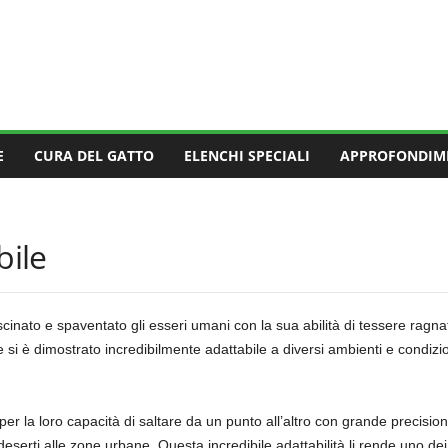
E
CURA DEL GATTO
ELENCHI SPECIALI
APPROFONDIM
bile
inato e spaventato gli esseri umani con la sua abilità di tessere ragna
 si è dimostrato incredibilmente adattabile a diversi ambienti e condizi
 per la loro capacità di saltare da un punto all’altro con grande precisio
deserti alle zone urbane. Questa incredibile adattabilità li rende uno dei