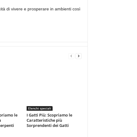
cità di vivere e prosperare in ambienti così
Elenchi speciali
opriamo le
I Gatti Più: Scopriamo le
ù
Caratteristiche più
Serpenti
Sorprendenti dei Gatti