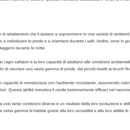
e di adattamenti che li aiutano a sopravvivere in una varietà di ambienti
o a individuare le prede e a orientarsi durante i salti. Inoltre, sono in g
teggersi durante la notte.
dei ragni saltatori è la loro capacità di adattarsi alle condizioni ambien
 di cacciare una vasta gamma di prede, dai piccoli insetti ai bruchi fino
loro capacità di mimetizzarsi con l’ambiente circostante, assumendo colori
datori. Questa abilità mimetica li rende estremamente efficaci nel nasco
 a così tante condizioni diverse è un risultato della loro evoluzione e de
vasta gamma di habitat grazie alla loro versatilità e alla loro abilità di s