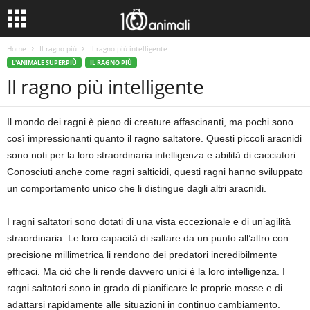
Home
Il ragno più
Il ragno più intelligente
L'ANIMALE SUPERPIÙ
IL RAGNO PIÙ
Il ragno più intelligente
Il mondo dei ragni è pieno di creature affascinanti, ma pochi sono
così impressionanti quanto il ragno saltatore. Questi piccoli aracnidi
sono noti per la loro straordinaria intelligenza e abilità di cacciatori.
Conosciuti anche come ragni salticidi, questi ragni hanno sviluppato
un comportamento unico che li distingue dagli altri aracnidi.
I ragni saltatori sono dotati di una vista eccezionale e di un’agilità
straordinaria. Le loro capacità di saltare da un punto all’altro con
precisione millimetrica li rendono dei predatori incredibilmente
efficaci. Ma ciò che li rende davvero unici è la loro intelligenza. I
ragni saltatori sono in grado di pianificare le proprie mosse e di
adattarsi rapidamente alle situazioni in continuo cambiamento.