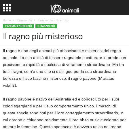
Home
Il ragno più
Il ragno più misterioso
L'ANIMALE SUPERPIÙ
IL RAGNO PIÙ
Il ragno più misterioso
Il ragno è uno degli animali più affascinanti e misteriosi del regno
animale. La sua abilità di tessere ragnatele e catturare le prede con
precisione e rapidità è qualcosa di veramente straordinario. Ma tra
tutti i ragni, ce n’è uno che si distingue per la sua straordinaria
bellezza e il suo fascino misterioso: il ragno pavone (Maratus
volans).
Il ragno pavone è nativo dell’Australia ed è conosciuto per i suoi
colori sgargianti e per il suo comportamento unico. I maschi di
questa specie sono noti per il loro corteggiamento straordinario, in
cui aprono e chiudono rapidamente il loro abito nuziale colorato per
attirare le femmine. Questo spettacolo è davvero unico nel regno