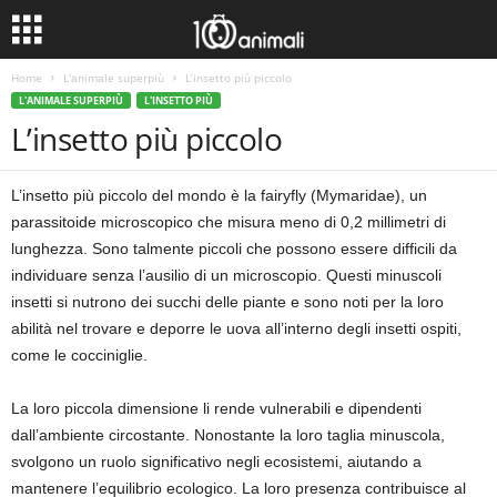
Home
L'animale superpiù
L’insetto più piccolo
L'ANIMALE SUPERPIÙ
L'INSETTO PIÙ
L’insetto più piccolo
L’insetto più piccolo del mondo è la fairyfly (Mymaridae), un
parassitoide microscopico che misura meno di 0,2 millimetri di
lunghezza. Sono talmente piccoli che possono essere difficili da
individuare senza l’ausilio di un microscopio. Questi minuscoli
insetti si nutrono dei succhi delle piante e sono noti per la loro
abilità nel trovare e deporre le uova all’interno degli insetti ospiti,
come le cocciniglie.
La loro piccola dimensione li rende vulnerabili e dipendenti
dall’ambiente circostante. Nonostante la loro taglia minuscola,
svolgono un ruolo significativo negli ecosistemi, aiutando a
mantenere l’equilibrio ecologico. La loro presenza contribuisce al