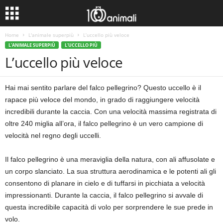
Home
L'animale superpiù
L’uccello più veloce
L'ANIMALE SUPERPIÙ
L'UCCELLO PIÙ
L’uccello più veloce
Hai mai sentito parlare del falco pellegrino? Questo uccello è il
rapace più veloce del mondo, in grado di raggiungere velocità
incredibili durante la caccia. Con una velocità massima registrata di
oltre 240 miglia all’ora, il falco pellegrino è un vero campione di
velocità nel regno degli uccelli.
Il falco pellegrino è una meraviglia della natura, con ali affusolate e
un corpo slanciato. La sua struttura aerodinamica e le potenti ali gli
consentono di planare in cielo e di tuffarsi in picchiata a velocità
impressionanti. Durante la caccia, il falco pellegrino si avvale di
questa incredibile capacità di volo per sorprendere le sue prede in
volo.