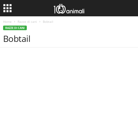
Home
Razze di cani
Bobtail
RAZZE DI CANI
Bobtail