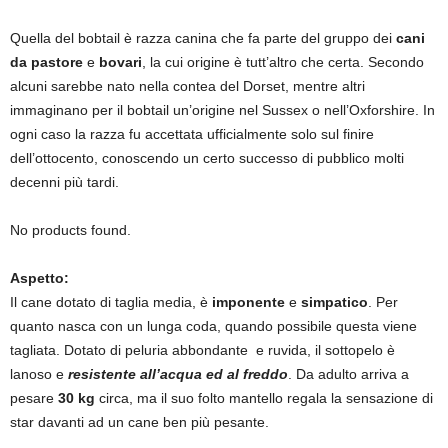
Quella del bobtail è razza canina che fa parte del gruppo dei
cani
da pastore
e
bovari
, la cui origine è tutt’altro che certa. Secondo
alcuni sarebbe nato nella contea del Dorset, mentre altri
immaginano per il bobtail un’origine nel Sussex o nell’Oxforshire. In
ogni caso la razza fu accettata ufficialmente solo sul finire
dell’ottocento, conoscendo un certo successo di pubblico molti
decenni più tardi.
No products found.
Aspetto:
Il cane dotato di taglia media, è
imponente
e
simpatico
. Per
quanto nasca con un lunga coda, quando possibile questa viene
tagliata. Dotato di peluria abbondante e ruvida, il sottopelo è
lanoso e
resistente all’acqua ed al freddo
. Da adulto arriva a
pesare
30 kg
circa, ma il suo folto mantello regala la sensazione di
star davanti ad un cane ben più pesante.