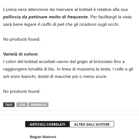
L’unica vera attenzione da riservare al bobtail è relativa alla sua
pelliccia da pettinare molto di frequente
. Per facilitargli la vista
sarà bene
legare il ciuffo di peli che gli ricadono sugli occhi
.
No products found.
Varietà di colore:
I colori del bobtail accettati vanno dal grigio al brizzolato fino a
raggiungere tonalità di blu. In linea di massima la testa, l collo e gli
arti sono bianchi, dotati di macchie più o meno scure.
No products found.
TAGS
CANI
MAMMALIA
ARTICOLI CORRELATI
ALTRO DALL'AUTORE
Belgian Malinois