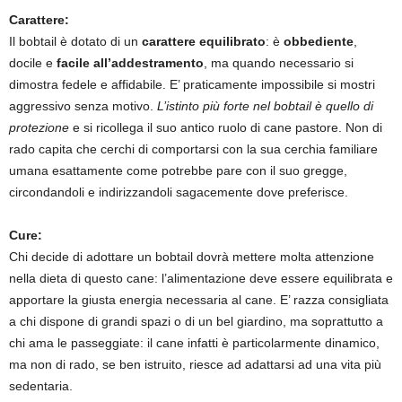
Carattere:
Il bobtail è dotato di un
carattere equilibrato
: è
obbediente
,
docile e
facile all’addestramento
, ma quando necessario si
dimostra fedele e affidabile. E’ praticamente impossibile si mostri
aggressivo senza motivo.
L’istinto più forte nel bobtail è quello di
protezione
e si ricollega il suo antico ruolo di cane pastore. Non di
rado capita che cerchi di comportarsi con la sua cerchia familiare
umana esattamente come potrebbe pare con il suo gregge,
circondandoli e indirizzandoli sagacemente dove preferisce.
Cure:
Chi decide di adottare un bobtail dovrà mettere molta attenzione
nella dieta di questo cane: l’alimentazione deve essere equilibrata e
apportare la giusta energia necessaria al cane. E’ razza consigliata
a chi dispone di grandi spazi o di un bel giardino, ma soprattutto a
chi ama le passeggiate: il cane infatti è particolarmente dinamico,
ma non di rado, se ben istruito, riesce ad adattarsi ad una vita più
sedentaria.