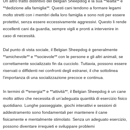
Un altro tratto distintivo del Belgian Sheepdog è la sua **lealtà** e
**dedizione alla famiglia**. Questi cani tendono a formare legami
molto stretti con i membri della loro famiglia e sono noti per essere
protettivi, senza essere eccessivamente aggressivi. Questo li rende
eccellenti cani da guardia, sempre vigili e pronti a intervenire in
caso di necessità.
Dal punto di vista sociale, il Belgian Sheepdog è generalmente
**amichevole** e **socievole** con le persone e gli altri animali, se
correttamente socializzato fin da cucciolo. Tuttavia, possono essere
riservati o diffidenti nei confronti degli estranei, il che sottolinea
l’importanza di una socializzazione precoce e continua.
In termini di **energia** e **attività**, il Belgian Sheepdog è un cane
molto attivo che necessita di un’adeguata quantità di esercizio fisico
quotidiano. Lunghe passeggiate, giochi interattivi e sessioni di
addestramento sono fondamentali per mantenere il cane
fisicamente e mentalmente stimolato. Senza un adeguato esercizio,
possono diventare irrequieti e sviluppare problemi