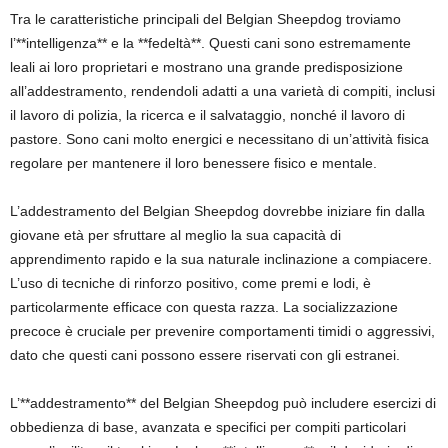
Tra le caratteristiche principali del Belgian Sheepdog troviamo
l’**intelligenza** e la **fedeltà**. Questi cani sono estremamente
leali ai loro proprietari e mostrano una grande predisposizione
all’addestramento, rendendoli adatti a una varietà di compiti, inclusi
il lavoro di polizia, la ricerca e il salvataggio, nonché il lavoro di
pastore. Sono cani molto energici e necessitano di un’attività fisica
regolare per mantenere il loro benessere fisico e mentale.
L’addestramento del Belgian Sheepdog dovrebbe iniziare fin dalla
giovane età per sfruttare al meglio la sua capacità di
apprendimento rapido e la sua naturale inclinazione a compiacere.
L’uso di tecniche di rinforzo positivo, come premi e lodi, è
particolarmente efficace con questa razza. La socializzazione
precoce è cruciale per prevenire comportamenti timidi o aggressivi,
dato che questi cani possono essere riservati con gli estranei.
L’**addestramento** del Belgian Sheepdog può includere esercizi di
obbedienza di base, avanzata e specifici per compiti particolari