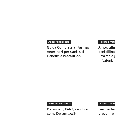
Approfondimenti
Farmaci vete
Guida Completa ai Farmaci
Amoxicilli
Veterinari per Cani: Usi,
penicillina
Benefici e Precauzioni
un’ampia
infezioni.
Farmaci veterinari
Farmaci vete
Deracoxib, FANS, venduto
Ivermectin
come Deramaxx®.
prevenire l