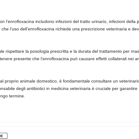
 l’enrofloxacina includono infezioni del tratto urinario, infezioni della pe
re che l’uso dell’enrofloxacina richiede una prescrizione veterinaria e 
 rispettare la posologia prescritta e la durata del trattamento per massim
tenere presente che l’enrofloxacina può causare effetti collaterali nei anim
al proprio animale domestico, è fondamentale consultare un veterinario
sabile degli antibiotici in medicina veterinaria è cruciale per garantire
lungo termine.
RE