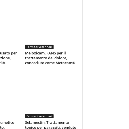
Farmaci veterinari
usato per
Meloxicam, FANS per il
zione,
trattamento del dolore,
l®.
conosciuto come Metacam®.
Farmaci veterinari
iemetico
Selamectin, Trattamento
to,
topico per parassiti, venduto