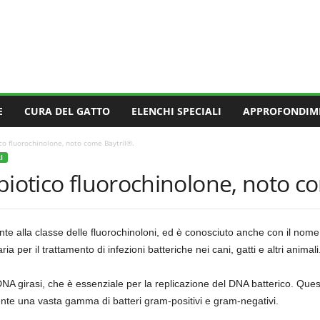
E
CURA DEL GATTO
ELENCHI SPECIALI
APPROFONDIM
co fluorochinolone, noto come Baytril®.
I
biotico fluorochinolone, noto c
ente alla classe delle fluorochinoloni, ed è conosciuto anche con il no
a per il trattamento di infezioni batteriche nei cani, gatti e altri animali
DNA girasi, che è essenziale per la replicazione del DNA batterico. Q
ente una vasta gamma di batteri gram-positivi e gram-negativi.