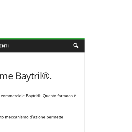
ENTI
ome Baytril®.
me commerciale Baytril®. Questo farmaco è
.
uesto meccanismo d’azione permette