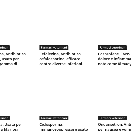
rinari
Farmaci veterinari
Farmaci veterinari
na, Antibiotico
Cefalexina, Antibiotico
Carprofene, FANS 
, usato per
cefalosporina, efficace
dolore e infiamma
 gamma di
contro diverse infezioni.
noto come Rimady
rinari
Farmaci veterinari
Farmaci veterinari
a, Usata per
Ciclosporina,
Ondansetron, Ant
a filariosi
Immunosoppressore usato
per nausea e vomi