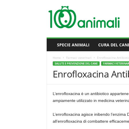
M
i
l
l
e
A
n
SPECIE ANIMALI
CURA DEL CAN
i
m
Home
Farmaci veterinari
Enrofloxacina Antibioti
a
SALUTE E PREVENZIONE DEL CANE
FARMACI VETERINAR
l
Enrofloxacina Anti
i
L’enrofloxacina è un antibiotico apparten
ampiamente utilizzato in medicina veterinari
L’enrofloxacina agisce inibendo l’enzima 
all’enrofloxacina di combattere efficacem