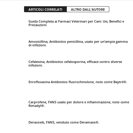
ARTICOLI CORRELATI
ALTRO DALL'AUTORE
Guida Completa ai Farmaci Veterinari per Cani: Usi, Benefici e
Precauzioni
Amoxicillina, Antibiotico penicillina, usato per un’ampia gamma
di infezioni.
Cefalexina, Antibiotico cefalosporina, efficace contro diverse
infezioni.
Enrofloxacina Antibiotico fluorochinolone, noto come Baytril®.
Carprofene, FANS usato per dolore e infiammazione, noto come
Rimadyl®.
Deracoxib, FANS, venduto come Deramaxx®.