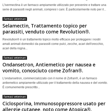
L'ivermectina è un farmaco ampiamente utilizzato per prevenire e trattare una
serie di parassiti negli animali, compresi i cani. È particolarmente noto per il...
Farmaci veterinari
Selamectin, Trattamento topico per
parassiti, venduto come Revolution®.
Revolution® è un trattamento topico molto efficace per proteggere i nostri
amati animali domestici da parassiti come pulci, zecche, acari dell'orecchio,
acari della rogna...
Farmaci veterinari
Ondansetron, Antiemetico per nausea e
vomito, conosciuto come Zofran®.
L'ondansetron, commercializzato con il nome di Zofran®, è un farmaco
antiemetico ampiamente utilizzato per il trattamento della nausea e del vomito.
È comunemente prescritto...
Farmaci veterinari
Ciclosporina, Immunosoppressore usato per
allergie cutanee, noto come Atopica®.